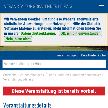
VERANSTALTUNGSKALENDER LEIPZIG
Wir verwenden Cookies, um für diese Website anonymisierte,
statistische Auswertungen der Nutzung mit Hilfe der Statistik-
Software Matomo zu erstellen. Mehr Informationen finden Sie
in unserer
Datenschutzerklärung
.
OK, ich bin einverstanden
Nein, bitte nicht
|
|
heute
morgen
Detaillierte Suche
Startseite
>
Veranstaltungen
>
Suche
>
Kabarett
>
Kabarett academixer
>
Veranstaltungsdetails
Diese Veranstaltung ist bereits vorbei.
Veranstaltungsdetails