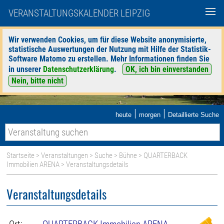
VERANSTALTUNGSKALENDER LEIPZIG
Wir verwenden Cookies, um für diese Website anonymisierte,
statistische Auswertungen der Nutzung mit Hilfe der Statistik-
Software Matomo zu erstellen. Mehr Informationen finden Sie
in unserer
Datenschutzerklärung
.
OK, ich bin einverstanden
Nein, bitte nicht
|
|
heute
morgen
Detaillierte Suche
Startseite
>
Veranstaltungen
>
Suche
>
Bühne
>
QUARTERBACK
Immobilien ARENA
> Veranstaltungsdetails
Veranstaltungsdetails