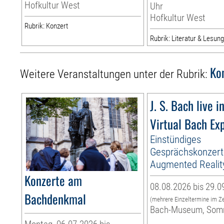
Hofkultur West
Uhr
Hofkultur West
Rubrik: Konzert
Rubrik: Literatur & Lesun
Ko
Weitere Veranstaltungen unter der Rubrik:
J. S. Bach live i
Virtual Bach Ex
Einstündiges
Gesprächskonzert
Augmented Realit
Konzerte am
08.08.2026 bis 29.0
Bachdenkmal
(mehrere Einzeltermine im Z
Bach-Museum, Som