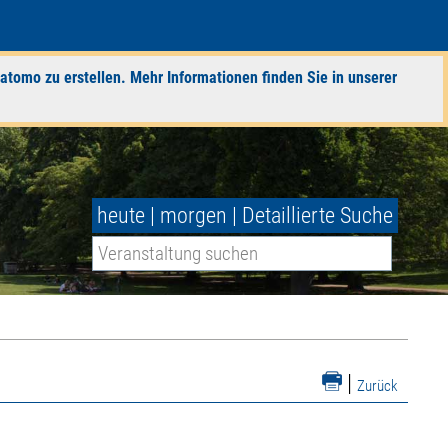
atomo zu erstellen. Mehr Informationen finden Sie in unserer
heute
|
morgen
|
Detaillierte Suche
|
Zurück