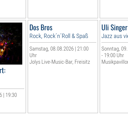
Dos Bros
Uli Singe
Rock, Rock´n´Roll & Spaß
Jazz aus vi
Samstag, 08.08.2026 | 21:00
Sonntag, 09.
Uhr
- 19:00 Uhr
Jolys Live-Music-Bar, Freisitz
Musikpavillo
t:
 | 19:30