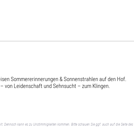
reisen Sommererinnerungen & Sonnenstrahlen auf den Hof.
 – von Leidenschaft und Sehnsucht – zum Klingen.
lt. Dennoch kann es zu Unstimmigkeiten kommen. Bitte schauen Sie ggf. auch auf die Seite des 