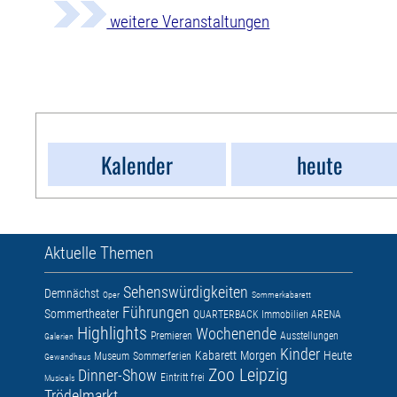
weitere Veranstaltungen
Kalender
heute
Aktuelle Themen
Sehenswürdigkeiten
Demnächst
Oper
Sommerkabarett
Führungen
Sommertheater
QUARTERBACK Immobilien ARENA
Highlights
Wochenende
Premieren
Ausstellungen
Galerien
Kinder
Kabarett
Morgen
Heute
Museum
Sommerferien
Gewandhaus
Zoo Leipzig
Dinner-Show
Eintritt frei
Musicals
Trödelmarkt