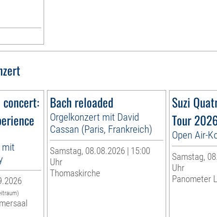
g
nzert
n concert:
Bach reloaded
Suzi Quat
perience
Orgelkonzert mit David
Tour 202
Cassan (Paris, Frankreich)
Open Air-K
 mit
Samstag, 08.08.2026 | 15:00
Samstag, 08.
y
Uhr
Uhr
Thomaskirche
Panometer L
9.2026
eitraum)
mersaal