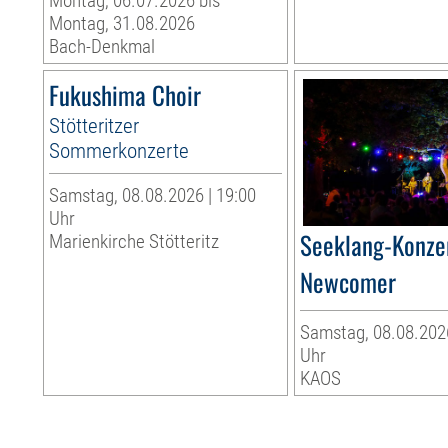
Montag, 06.07.2026 bis
Montag, 31.08.2026
Bach-Denkmal
Fukushima Choir
Stötteritzer
Sommerkonzerte
Samstag, 08.08.2026 | 19:00
Uhr
Seeklang-Konzer
Marienkirche Stötteritz
Newcomer
Samstag, 08.08.2026
Uhr
KAOS