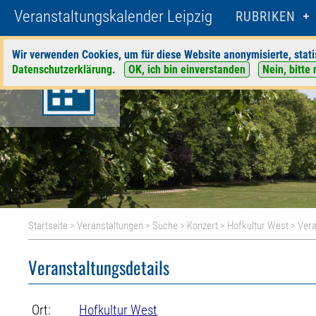
Veranstaltungskalender Leipzig
RUBRIKEN
Wir verwenden Cookies, um für diese Website anonymisierte, stati
Datenschutzerklärung
.
OK, ich bin einverstanden
Nein, bitte 
Startseite
>
Veranstaltungen
>
Suche
>
Konzert
>
Hofkultur West
> Vera
Veranstaltungsdetails
Ort:
Hofkultur West