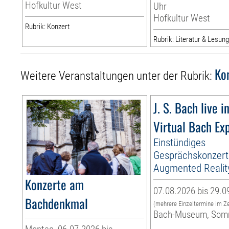
Hofkultur West
Uhr
Hofkultur West
Rubrik: Konzert
Rubrik: Literatur & Lesun
Ko
Weitere Veranstaltungen unter der Rubrik:
J. S. Bach live i
Virtual Bach Ex
Einstündiges
Gesprächskonzert
Augmented Realit
Konzerte am
07.08.2026 bis 29.0
Bachdenkmal
(mehrere Einzeltermine im Z
Bach-Museum, Som