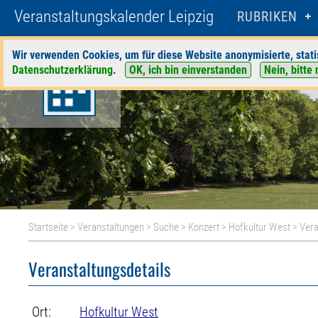
Veranstaltungskalender Leipzig
RUBRIKEN
Wir verwenden Cookies, um für diese Website anonymisierte, stati
Datenschutzerklärung
.
OK, ich bin einverstanden
Nein, bitte 
Startseite
>
Veranstaltungen
>
Suche
>
Konzert
>
Hofkultur West
> Vera
Veranstaltungsdetails
Ort:
Hofkultur West