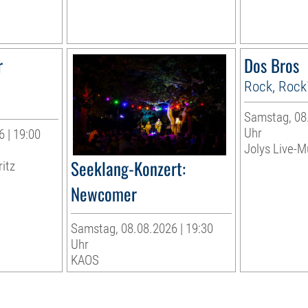
r
Dos Bros
Rock, Rock
Samstag, 08.
Uhr
 | 19:00
Jolys Live-Mu
Seeklang-Konzert:
ritz
Newcomer
Samstag, 08.08.2026 | 19:30
Uhr
KAOS