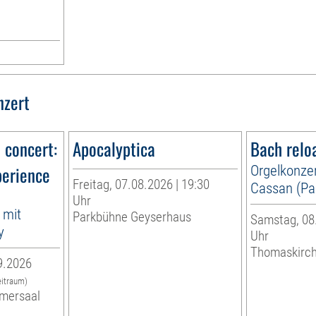
g
nzert
n concert:
Apocalyptica
Bach relo
perience
Orgelkonzer
Freitag, 07.08.2026 | 19:30
Cassan (Par
Uhr
 mit
Parkbühne Geyserhaus
Samstag, 08.
y
Uhr
Thomaskirc
9.2026
eitraum)
mersaal