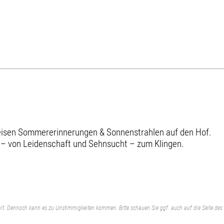
reisen Sommererinnerungen & Sonnenstrahlen auf den Hof.
 – von Leidenschaft und Sehnsucht – zum Klingen.
lt. Dennoch kann es zu Unstimmigkeiten kommen. Bitte schauen Sie ggf. auch auf die Seite des 