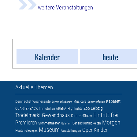
weitere Veranstaltungen
Kalender
heute
Aktuelle Themen
Kabarett
Demnächst
Wochenende
Musicals
Sommerkabarett
Sommerferien
Zoo Leipzig
QUARTERBACK Immobilien ARENA
Highlights
Eintritt frei
Trödelmarkt
Gewandhaus
Dinner-Show
Morgen
Premieren
Sommertheater
Sehenswürdigkeiten
Galerien
Museum
Oper
Kinder
Heute
Ausstellungen
Führungen