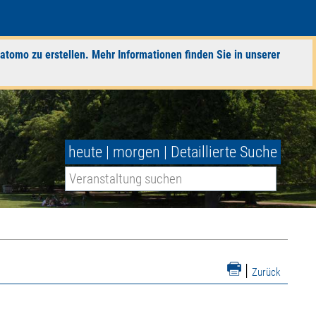
atomo zu erstellen. Mehr Informationen finden Sie in unserer
heute
|
morgen
|
Detaillierte Suche
|
Zurück