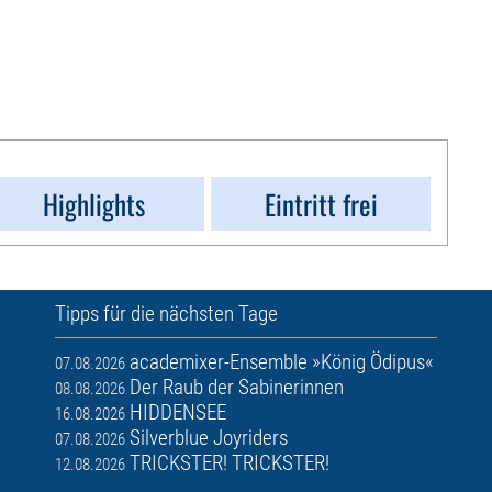
Highlights
Eintritt frei
Tipps für die nächsten Tage
academixer-Ensemble »König Ödipus«
07.08.2026
Der Raub der Sabinerinnen
08.08.2026
HIDDENSEE
16.08.2026
Silverblue Joyriders
07.08.2026
TRICKSTER! TRICKSTER!
12.08.2026