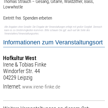
Thomas Strauch – Gesang, Gitarre, Waldzither, Bass,
Lowwhistle
Eintritt frei. Spenden erbeten
Alle Angaben ohne Gewähr. Die Eingabe der Veranstaltungen erfolgt mit großer Sorgfalt. Dennoch
kann es zu Unstimmigkeiten kommen. Bitte schauen Sie ggf. auch auf die Seite des
Veranstalters/Veranstaltungsortes.
Informationen zum Veranstaltungsort
Hofkultur West
Irene & Tobias Finke
Windorfer Str. 44
04229 Leipzig
Internet:
www.irene-finke.de