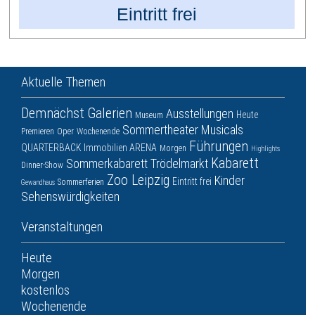
Eintritt frei
Aktuelle Themen
Demnächst
Galerien
Ausstellungen
Heute
Museum
Sommertheater
Musicals
Premieren
Oper
Wochenende
Führungen
QUARTERBACK Immobilien ARENA
Morgen
Highlights
Kabarett
Sommerkabarett
Trödelmarkt
Dinner-Show
Zoo Leipzig
Kinder
Eintritt frei
Sommerferien
Gewandhaus
Sehenswürdigkeiten
Veranstaltungen
Heute
Morgen
kostenlos
Wochenende