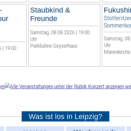
–
Staubkind &
Fukushi
our
Freunde
Stötteritze
Sommerkon
Samstag, 08.08.2026 | 19:00
Samstag, 08.
Uhr
Uhr
Parkbühne Geyserhaus
 | 19:00
Marienkirche 
wei
Was ist los in Leipzig?