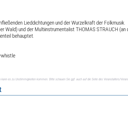
fließenden Lieddichtungen und der Wurzelkraft der Folkmusik.
ger Wald) und der Multiinstrumentalist THOMAS STRAUCH (an 
genteil behauptet.
wwhistle
ch kann es zu Unstimmigkeiten kommen. Bitte schauen Sie ggf. auch auf die Seite des Veranstalters/Verans
t