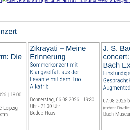
nzert
Zikrayati – Meine
J. S. Ba
rm: Die
Erinnerung
concert:
Sommerkonzert mit
Bach Ex
Klangvielfalt aus der
Einstündig
Levante mit dem Trio
Gesprächsk
Alkatrib
Augmented 
026 | 18:00
Donnerstag, 06.08.2026 | 19:30
07.08.2026 b
Uhr - 21:30 Uhr
é Leipzig
(mehrere Einzelte
Budde-Haus
Bach-Museu
stro