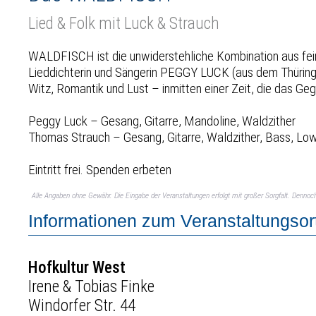
Lied & Folk mit Luck & Strauch
WALDFISCH ist die unwiderstehliche Kombination aus fein
Lieddichterin und Sängerin PEGGY LUCK (aus dem Thürin
Witz, Romantik und Lust – inmitten einer Zeit, die das Ge
Peggy Luck – Gesang, Gitarre, Mandoline, Waldzither
Thomas Strauch – Gesang, Gitarre, Waldzither, Bass, Lo
Eintritt frei. Spenden erbeten
Alle Angaben ohne Gewähr. Die Eingabe der Veranstaltungen erfolgt mit großer Sorgfalt. Denno
Informationen zum Veranstaltungsor
Hofkultur West
Irene & Tobias Finke
Windorfer Str. 44