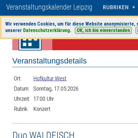
Veranstaltungskalender Leipzig
RUBRIKEN
Wir verwenden Cookies, um für diese Website anonymisierte, s
Startseite
>
Veranstaltungen
>
Suche
>
Konzert
>
Hofkultur West
> V
unserer
Datenschutzerklärung
.
OK, ich bin einverstanden
Veranstaltungsdetails
Ort:
Hofkultur West
Datum:
Sonntag, 17.05.2026
Uhrzeit:
17:00 Uhr
Rubrik:
Konzert
Duo WALDFISCH