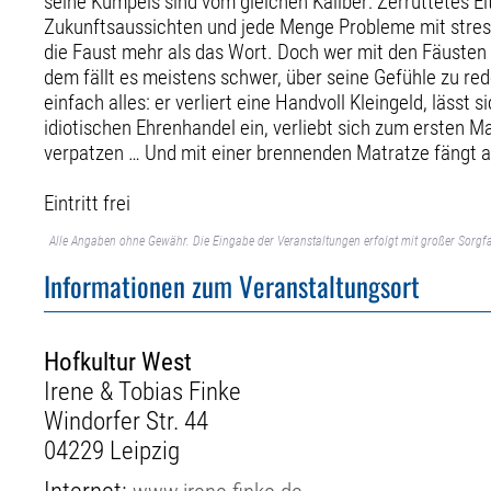
seine Kumpels sind vom gleichen Kaliber: Zerrüttetes El
Zukunftsaussichten und jede Menge Probleme mit stress
die Faust mehr als das Wort. Doch wer mit den Fäusten 
dem fällt es meistens schwer, über seine Gefühle zu re
einfach alles: er verliert eine Handvoll Kleingeld, lässt s
idiotischen Ehrenhandel ein, verliebt sich zum ersten Ma
verpatzen … Und mit einer brennenden Matratze fängt al
Eintritt frei
Alle Angaben ohne Gewähr. Die Eingabe der Veranstaltungen erfolgt mit großer Sorgfa
Informationen zum Veranstaltungsort
Hofkultur West
Irene & Tobias Finke
Windorfer Str. 44
04229 Leipzig