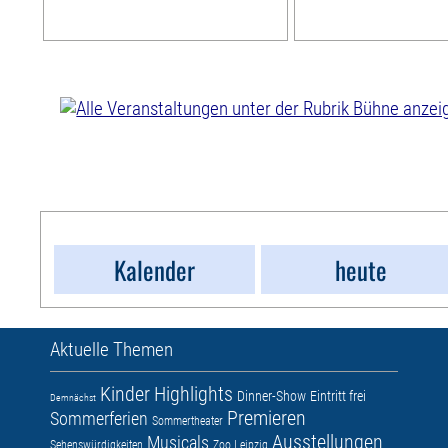
Kalender
heute
Aktuelle Themen
Kinder
Highlights
Dinner-Show
Eintritt frei
Demnächst
Premieren
Sommerferien
Sommertheater
Ausstellungen
Musicals
Sehenswürdigkeiten
Zoo Leipzig