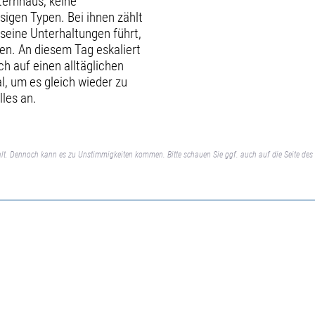
ternhaus, keine
igen Typen. Bei ihnen zählt
seine Unterhaltungen führt,
den. An diesem Tag eskaliert
ich auf einen alltäglichen
l, um es gleich wieder zu
les an.
lt. Dennoch kann es zu Unstimmigkeiten kommen. Bitte schauen Sie ggf. auch auf die Seite des 