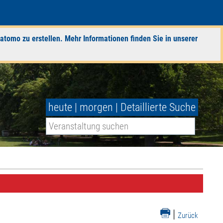
atomo zu erstellen. Mehr Informationen finden Sie in unserer
heute
|
morgen
|
Detaillierte Suche
|
Zurück