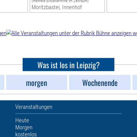
(mehrere Einzeltermine im Zeitraum)
Moritzbastei, Innenhof
we
Was ist los in Leipzig?
morgen
Wochenende
Veranstaltungen
Heute
Morgen
kostenlos