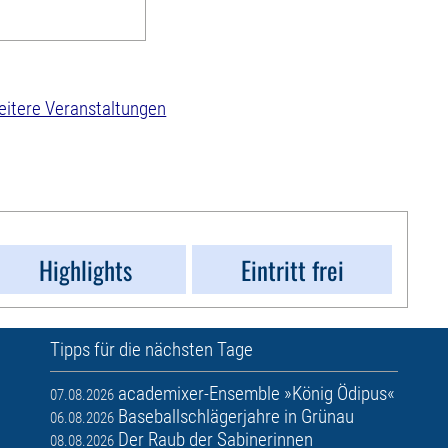
itere Veranstaltungen
Highlights
Eintritt frei
Tipps für die nächsten Tage
academixer-Ensemble »König Ödipus«
07.08.2026
Baseballschlägerjahre in Grünau
06.08.2026
Der Raub der Sabinerinnen
08.08.2026