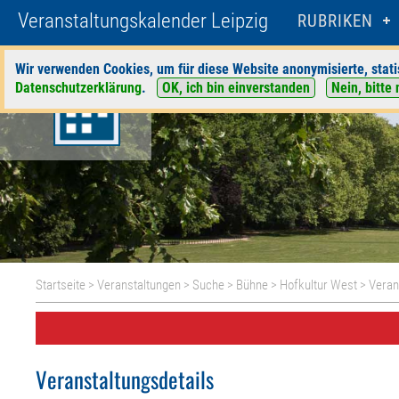
Veranstaltungskalender Leipzig
RUBRIKEN
Wir verwenden Cookies, um für diese Website anonymisierte, stati
Datenschutzerklärung
.
OK, ich bin einverstanden
Nein, bitte 
Startseite
>
Veranstaltungen
>
Suche
>
Bühne
>
Hofkultur West
> Veran
Veranstaltungsdetails