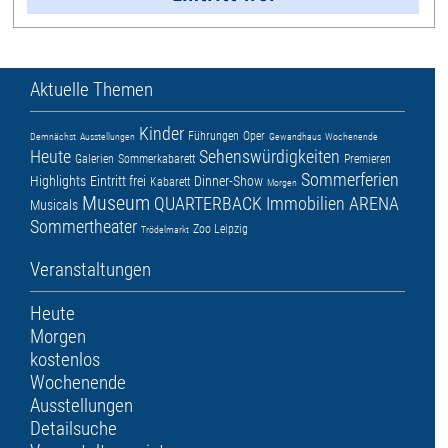
Aktuelle Themen
Kinder
Führungen
Oper
Demnächst
Ausstellungen
Gewandhaus
Wochenende
Heute
Sehenswürdigkeiten
Galerien
Sommerkabarett
Premieren
Sommerferien
Highlights
Eintritt frei
Dinner-Show
Kabarett
Morgen
Museum
QUARTERBACK Immobilien ARENA
Musicals
Sommertheater
Zoo Leipzig
Trödelmarkt
Veranstaltungen
Heute
Morgen
kostenlos
Wochenende
Ausstellungen
Detailsuche