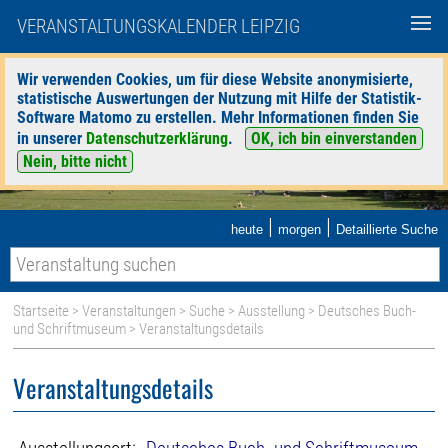
VERANSTALTUNGSKALENDER LEIPZIG
Wir verwenden Cookies, um für diese Website anonymisierte,
statistische Auswertungen der Nutzung mit Hilfe der Statistik-
Software Matomo zu erstellen. Mehr Informationen finden Sie
in unserer
Datenschutzerklärung
.
OK, ich bin einverstanden
Nein, bitte nicht
|
|
heute
morgen
Detaillierte Suche
Startseite
>
Veranstaltungen
>
Suche
>
Ausstellung
>
Deutsches Buch-
und Schriftmuseum
> Veranstaltungsdetails
Veranstaltungsdetails