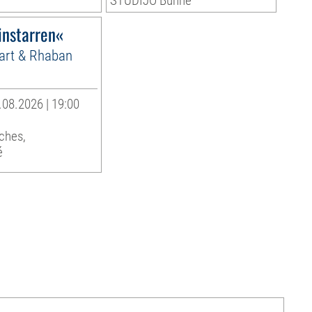
STUDIJO Bühne
instarren«
Hart & Rhaban
.08.2026 | 19:00
ches,
é