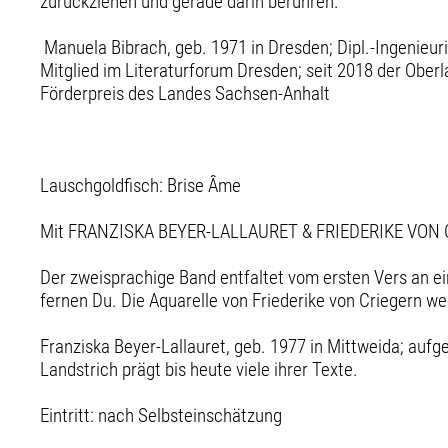
zurückziehen und gerade darin berühren.
Manuela Bibrach, geb. 1971 in Dresden; Dipl.-Ingenieuri
Mitglied im Literaturforum Dresden; seit 2018 der Obe
Förderpreis des Landes Sachsen-Anhalt
Lauschgoldfisch: Brise Âme
Mit FRANZISKA BEYER-LALLAURET & FRIEDERIKE VON
Der zweisprachige Band entfaltet vom ersten Vers an ei
fernen Du. Die Aquarelle von Friederike von Criegern w
Franziska Beyer-Lallauret, geb. 1977 in Mittweida; auf
Landstrich prägt bis heute viele ihrer Texte.
Eintritt: nach Selbsteinschätzung