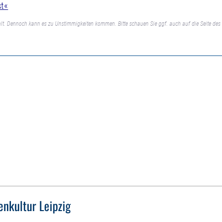
st«
lt. Dennoch kann es zu Unstimmigkeiten kommen. Bitte schauen Sie ggf. auch auf die Seite des 
enkultur Leipzig