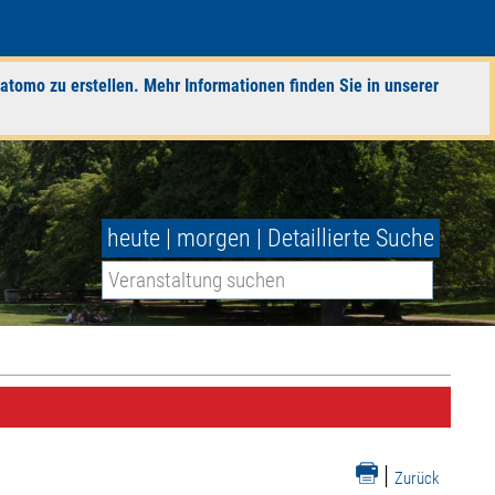
atomo zu erstellen. Mehr Informationen finden Sie in unserer
heute
|
morgen
|
Detaillierte Suche
|
Zurück