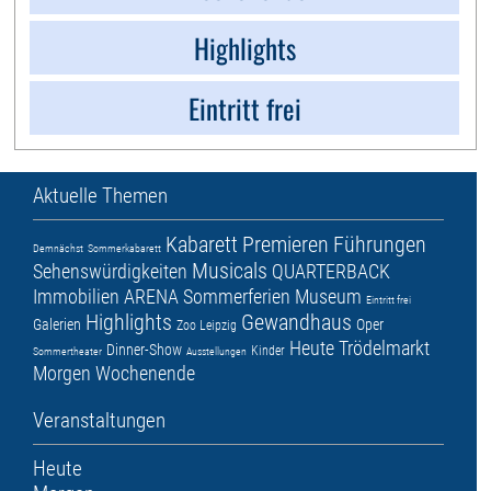
Highlights
Eintritt frei
Aktuelle Themen
Kabarett
Premieren
Führungen
Demnächst
Sommerkabarett
Musicals
Sehenswürdigkeiten
QUARTERBACK
Immobilien ARENA
Sommerferien
Museum
Eintritt frei
Highlights
Gewandhaus
Galerien
Oper
Zoo Leipzig
Heute
Trödelmarkt
Dinner-Show
Kinder
Sommertheater
Ausstellungen
Morgen
Wochenende
Veranstaltungen
Heute