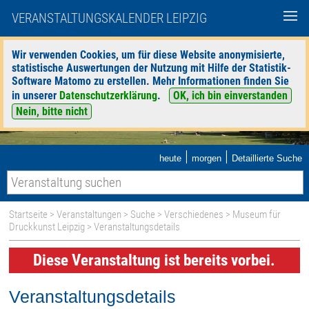
VERANSTALTUNGSKALENDER LEIPZIG
Wir verwenden Cookies, um für diese Website anonymisierte,
statistische Auswertungen der Nutzung mit Hilfe der Statistik-
Software Matomo zu erstellen. Mehr Informationen finden Sie
in unserer
Datenschutzerklärung
.
OK, ich bin einverstanden
Nein, bitte nicht
|
|
heute
morgen
Detaillierte Suche
Startseite
>
Veranstaltungen
>
Suche
>
Verschiedenes
>
Museum für
Druckkunst Leipzig
> Veranstaltungsdetails
Diese Veranstaltung ist bereits vorbei.
Veranstaltungsdetails