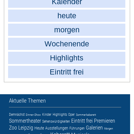
Kalender
heute
morgen
Wochenende
Highlights
Eintritt frei
Aktuelle Themen
Demnächst
Kinder
Highlights
Oper
Dinner-Show
Sommerkabarett
Sommertheater
Eintritt frei
Premieren
Sehenswürdigkeiten
Zoo Leipzig
Galerien
Heute
Ausstellungen
Führungen
Morgen