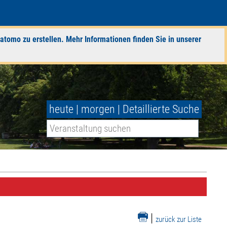
atomo zu erstellen. Mehr Informationen finden Sie in unserer
heute
|
morgen
|
Detaillierte Suche
|
zurück zur Liste