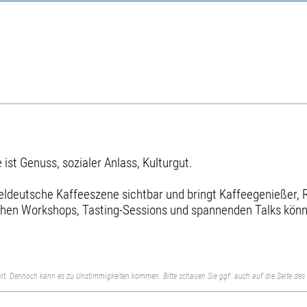
 ist Genuss, sozialer Anlass, Kulturgut.
tteldeutsche Kaffeeszene sichtbar und bringt Kaffeegenießer,
hen Workshops, Tasting-Sessions und spannenden Talks können
lt. Dennoch kann es zu Unstimmigkeiten kommen. Bitte schauen Sie ggf. auch auf die Seite des 