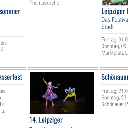
Thomaskirche
rsommer
Leipziger
Das Festiva
Stadt
Freitag, 31.
 bis
Sonntag, 09
26
Marktplatz L
asserfest
Schönauer
bis
Freitag, 21.
6
Sonntag, 23
tz,
Schönauer P
 a.
14. Leipziger