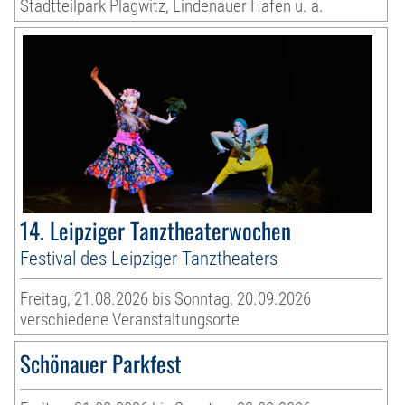
Stadtteilpark Plagwitz, Lindenauer Hafen u. a.
14. Leipziger Tanztheaterwochen
Festival des Leipziger Tanztheaters
Freitag, 21.08.2026 bis Sonntag, 20.09.2026
verschiedene Veranstaltungsorte
Schönauer Parkfest