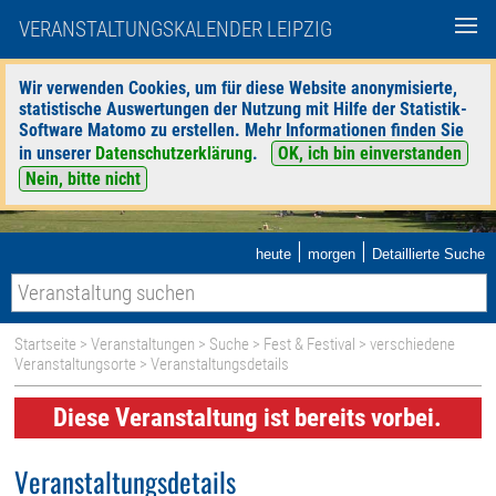
VERANSTALTUNGSKALENDER LEIPZIG
Wir verwenden Cookies, um für diese Website anonymisierte,
statistische Auswertungen der Nutzung mit Hilfe der Statistik-
Software Matomo zu erstellen. Mehr Informationen finden Sie
in unserer
Datenschutzerklärung
.
OK, ich bin einverstanden
Nein, bitte nicht
|
|
heute
morgen
Detaillierte Suche
Startseite
>
Veranstaltungen
>
Suche
>
Fest & Festival
>
verschiedene
Veranstaltungsorte
> Veranstaltungsdetails
Diese Veranstaltung ist bereits vorbei.
Veranstaltungsdetails