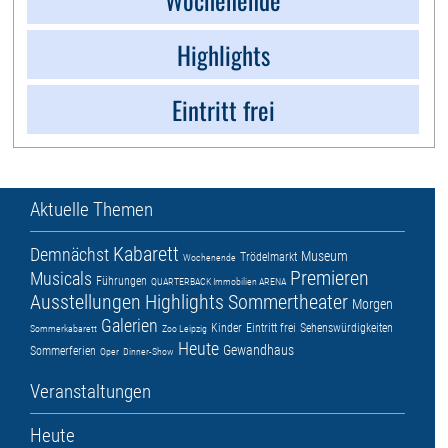
Highlights
Eintritt frei
Aktuelle Themen
Kabarett
Demnächst
Museum
Trödelmarkt
Wochenende
Premieren
Musicals
Führungen
QUARTERBACK Immobilien ARENA
Ausstellungen
Highlights
Sommertheater
Morgen
Galerien
Kinder
Eintritt frei
Sehenswürdigkeiten
Sommerkabarett
Zoo Leipzig
Heute
Gewandhaus
Sommerferien
Oper
Dinner-Show
Veranstaltungen
Heute