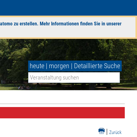
atomo zu erstellen. Mehr Informationen finden Sie in unserer
heute
|
morgen
|
Detaillierte Suche
|
Zurück