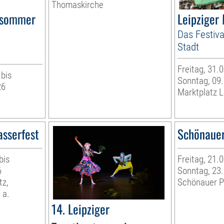
Thomaskirche
rsommer
Leipziger
Das Festiva
Stadt
Freitag, 31.
 bis
Sonntag, 09
26
Marktplatz L
asserfest
Schönauer
bis
Freitag, 21.
6
Sonntag, 23
tz,
Schönauer P
 a.
14. Leipziger