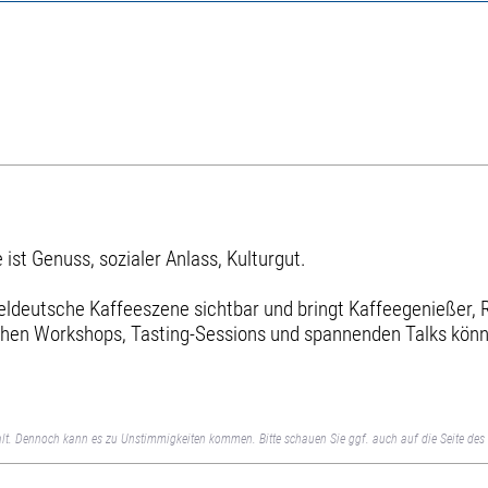
 ist Genuss, sozialer Anlass, Kulturgut.
tteldeutsche Kaffeeszene sichtbar und bringt Kaffeegenießer,
hen Workshops, Tasting-Sessions und spannenden Talks können
lt. Dennoch kann es zu Unstimmigkeiten kommen. Bitte schauen Sie ggf. auch auf die Seite des 