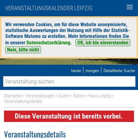
VERANSTALTUNGSKALENDER LEIPZIG
Wir verwenden Cookies, um für diese Website anonymisierte,
statistische Auswertungen der Nutzung mit Hilfe der Statistik-
Software Matomo zu erstellen. Mehr Informationen finden Sie
in unserer
Datenschutzerklärung
.
OK, ich bin einverstanden
Nein, bitte nicht
|
|
heute
morgen
Detaillierte Suche
Startseite
>
Veranstaltungen
>
Suche
>
Bühne
>
Haus Leipzig
>
Veranstaltungsdetails
Diese Veranstaltung ist bereits vorbei.
Veranstaltungsdetails