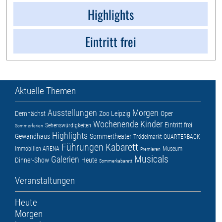
Highlights
Eintritt frei
Aktuelle Themen
Ausstellungen
Morgen
Demnächst
Zoo Leipzig
Oper
Wochenende
Kinder
Eintritt frei
Sehenswürdigkeiten
Sommerferien
Highlights
Gewandhaus
Sommertheater
Trödelmarkt
QUARTERBACK
Führungen
Kabarett
Immobilien ARENA
Museum
Premieren
Musicals
Galerien
Dinner-Show
Heute
Sommerkabarett
Veranstaltungen
Heute
Morgen