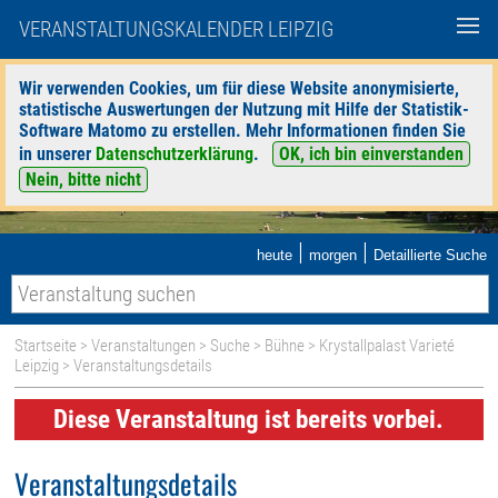
VERANSTALTUNGSKALENDER LEIPZIG
Wir verwenden Cookies, um für diese Website anonymisierte,
statistische Auswertungen der Nutzung mit Hilfe der Statistik-
Software Matomo zu erstellen. Mehr Informationen finden Sie
in unserer
Datenschutzerklärung
.
OK, ich bin einverstanden
Nein, bitte nicht
|
|
heute
morgen
Detaillierte Suche
Startseite
>
Veranstaltungen
>
Suche
>
Bühne
>
Krystallpalast Varieté
Leipzig
> Veranstaltungsdetails
Diese Veranstaltung ist bereits vorbei.
Veranstaltungsdetails