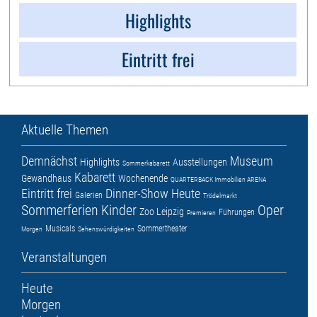
Highlights
Eintritt frei
Aktuelle Themen
Demnächst
Museum
Highlights
Ausstellungen
Sommerkabarett
Kabarett
Gewandhaus
Wochenende
QUARTERBACK Immobilien ARENA
Eintritt frei
Dinner-Show
Heute
Galerien
Trödelmarkt
Sommerferien
Kinder
Oper
Zoo Leipzig
Führungen
Premieren
Musicals
Sommertheater
Morgen
Sehenswürdigkeiten
Veranstaltungen
Heute
Morgen