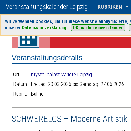
Veranstaltungskalender Leipzig
RUBRIKEN
Wir verwenden Cookies, um für diese Website anonymisierte, s
unserer
Datenschutzerklärung
.
OK, ich bin einverstanden
Startseite
>
Veranstaltungen
>
Suche
>
Bühne
>
Krystallpalast Variet
Veranstaltungsdetails
Ort:
Krystallpalast Varieté Leipzig
Datum:
Freitag, 20.03.2026 bis Samstag, 27.06.2026
Rubrik:
Bühne
SCHWERELOS – Moderne Artistik