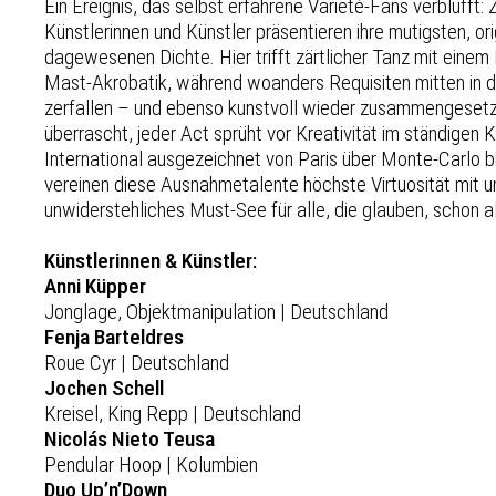
Ein Ereignis, das selbst erfahrene Varieté-Fans verblüfft:
Künstlerinnen und Künstler präsentieren ihre mutigsten, orig
dagewesenen Dichte. Hier trifft zärtlicher Tanz mit einem
Mast-Akrobatik, während woanders Requisiten mitten in de
zerfallen – und ebenso kunstvoll wieder zusammengeset
überrascht, jeder Act sprüht vor Kreativität im ständigen
International ausgezeichnet von Paris über Monte-Carlo
vereinen diese Ausnahmetalente höchste Virtuosität mit 
unwiderstehliches Must-See für alle, die glauben, schon 
Künstlerinnen & Künstler:
Anni Küpper
Jonglage, Objektmanipulation | Deutschland
Fenja Barteldres
Roue Cyr | Deutschland
Jochen Schell
Kreisel, King Repp | Deutschland
Nicolás Nieto Teusa
Pendular Hoop | Kolumbien
Duo Up’n’Down