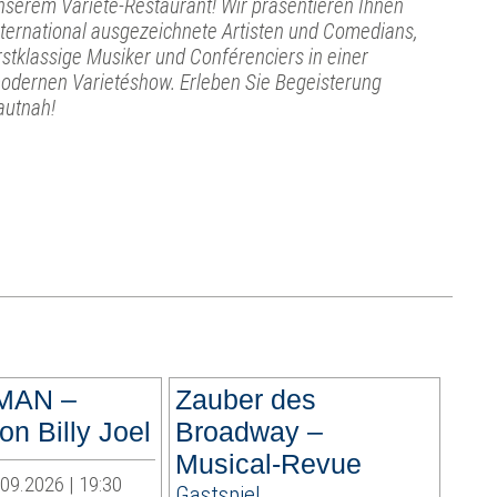
nserem Varieté-Restaurant! Wir präsentieren Ihnen
nternational ausgezeichnete Artisten und Comedians,
rstklassige Musiker und Conférenciers in einer
odernen Varietéshow. Erleben Sie Begeisterung
autnah!
MAN –
Zauber des
n Billy Joel
Broadway –
Musical-Revue
.09.2026 | 19:30
Gastspiel