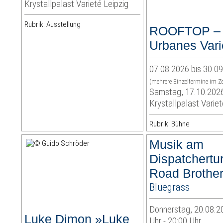
Krystallpalast Varieté Leipzig
Rubrik: Ausstellung
ROOFTOP –
Urbanes Vari
07.08.2026 bis 30.0
(mehrere Einzeltermine im Z
Samstag, 17.10.202
Krystallpalast Variet
Rubrik: Bühne
Musik am
Dispatchertu
Road Brothe
Bluegrass
Donnerstag, 20.08.2
Luke Dimon »Luke
Uhr - 20:00 Uhr