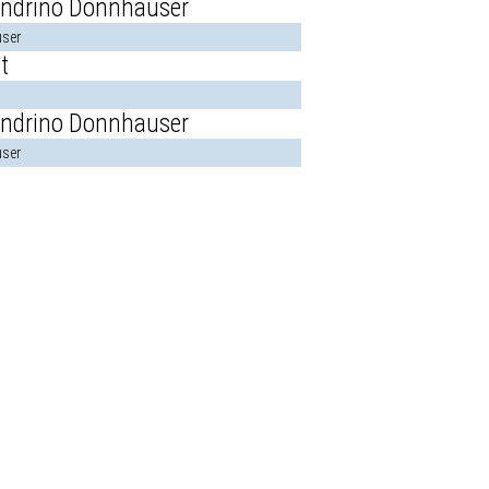
ser
ser