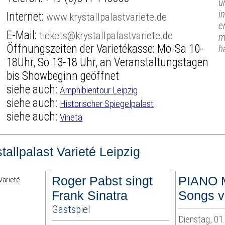
u
i
Internet:
www.krystallpalastvariete.de
e
E-Mail:
tickets@krystallpalastvariete.de
m
Öffnungszeiten der Varietékasse: Mo-Sa 10-
h
18Uhr, So 13-18 Uhr, an Veranstaltungstagen
bis Showbeginn geöffnet
siehe auch:
Amphibientour Leipzig
siehe auch:
Historischer Spiegelpalast
siehe auch:
Vineta
tallpalast Varieté Leipzig
Roger Pabst singt
PIANO 
Frank Sinatra
Songs vo
Gastspiel
Dienstag, 01