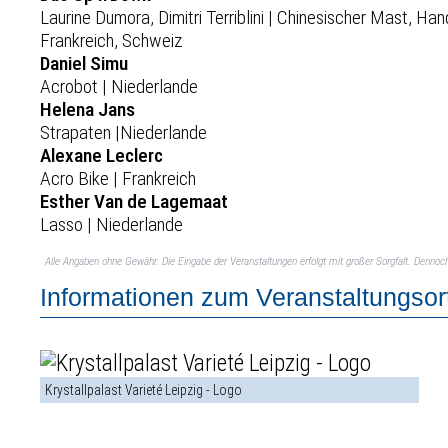
Laurine Dumora, Dimitri Terriblini | Chinesischer Mast, Ha
Frankreich, Schweiz
Daniel Simu
Acrobot | Niederlande
Helena Jans
Strapaten |Niederlande
Alexane Leclerc
Acro Bike | Frankreich
Esther Van de Lagemaat
Lasso | Niederlande
Alle Angaben ohne Gewähr. Die Eingabe der Veranstaltungen erfolgt mit großer Sorgfalt. Denno
Informationen zum Veranstaltungsor
Krystallpalast Varieté Leipzig - Logo