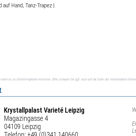
nd auf Hand, Tanz-Trapez |
ch kann es zu Unstimmigkeiten kommen. Bitte schauen Sie ggf. auch auf die Seite des Veranstalters/Verans
t
Krystallpalast Varieté Leipzig
W
Magazingasse 4
E
04109 Leipzig
L
Telefon:
+49 (0)341 140660