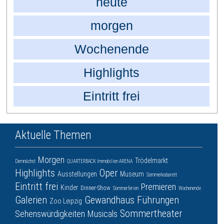
heute
morgen
Wochenende
Highlights
Eintritt frei
Aktuelle Themen
Morgen
Trödelmarkt
Demnächst
QUARTERBACK Immobilien ARENA
Highlights
Oper
Ausstellungen
Museum
Sommerkabarett
Eintritt frei
Premieren
Kinder
Dinner-Show
Sommerferien
Wochenende
Galerien
Gewandhaus
Führungen
Zoo Leipzig
Sommertheater
Sehenswürdigkeiten
Musicals