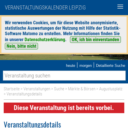
VERANSTALTUNGSKALENDER LEIPZIG
Wir verwenden Cookies, um für diese Website anonymisierte,
statistische Auswertungen der Nutzung mit Hilfe der Statistik-
Software Matomo zu erstellen. Mehr Informationen finden Sie
in unserer
Datenschutzerklärung
.
OK, ich bin einverstanden
Nein, bitte nicht
|
|
heute
morgen
Detaillierte Suche
Startseite
>
Veranstaltungen
>
Suche
>
Märkte & Börsen
>
Augustusplatz
> Veranstaltungsdetails
Diese Veranstaltung ist bereits vorbei.
Veranstaltungsdetails