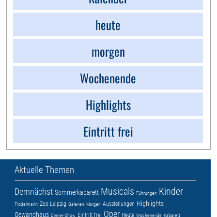
heute
morgen
Wochenende
Highlights
Eintritt frei
Aktuelle Themen
Musicals
Kinder
Demnächst
Sommerkabarett
Führungen
Highlights
Zoo Leipzig
Ausstellungen
Trödelmarkt
Galerien
Morgen
Oper
Gewandhaus
Eintritt frei
Heute
Dinner-Show
Wochenende
Kabarett