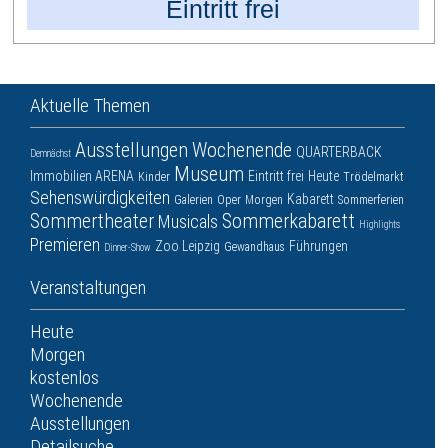
Eintritt frei
Aktuelle Themen
Ausstellungen
Wochenende
QUARTERBACK
Demnächst
Museum
Immobilien ARENA
Eintritt frei
Heute
Kinder
Trödelmarkt
Sehenswürdigkeiten
Kabarett
Galerien
Oper
Morgen
Sommerferien
Sommertheater
Sommerkabarett
Musicals
Highlights
Premieren
Zoo Leipzig
Führungen
Gewandhaus
Dinner-Show
Veranstaltungen
Heute
Morgen
kostenlos
Wochenende
Ausstellungen
Detailsuche