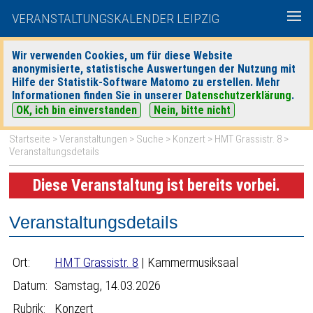
VERANSTALTUNGSKALENDER LEIPZIG
Wir verwenden Cookies, um für diese Website
anonymisierte, statistische Auswertungen der Nutzung mit
|
|
Hilfe der Statistik-Software Matomo zu erstellen. Mehr
heute
morgen
Detaillierte Suche
Informationen finden Sie in unserer
Datenschutzerklärung
.
OK, ich bin einverstanden
Nein, bitte nicht
Startseite
>
Veranstaltungen
>
Suche
>
Konzert
>
HMT Grassistr. 8
>
Veranstaltungsdetails
Diese Veranstaltung ist bereits vorbei.
Veranstaltungsdetails
Ort:
HMT Grassistr. 8
| Kammermusiksaal
Datum:
Samstag, 14.03.2026
Rubrik:
Konzert