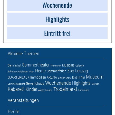
Wochenende
Highlights
Eintritt frei
Aktuelle Themen
Sommertheater
Musicals
Demnächst
Premieren
Galerien
Heute
Zoo Leipzig
Sommerferien
Sehenswürdigkeiten
Oper
Museum
QUARTERBACK Immobilien ARENA
Eintritt frei
Dinner-Show
Wochenende
Highlights
Gewandhaus
Sommerkabarett
Morgen
Kabarett
Trödelmarkt
Kinder
Ausstellungen
Führungen
Veranstaltungen
Heute