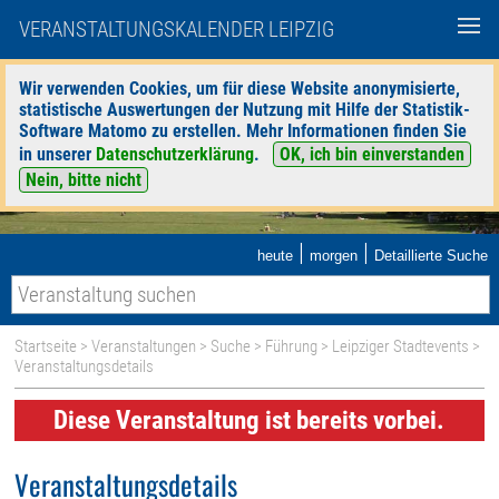
VERANSTALTUNGSKALENDER LEIPZIG
Wir verwenden Cookies, um für diese Website anonymisierte,
statistische Auswertungen der Nutzung mit Hilfe der Statistik-
Software Matomo zu erstellen. Mehr Informationen finden Sie
in unserer
Datenschutzerklärung
.
OK, ich bin einverstanden
Nein, bitte nicht
|
|
heute
morgen
Detaillierte Suche
Startseite
>
Veranstaltungen
>
Suche
>
Führung
>
Leipziger Stadtevents
>
Veranstaltungsdetails
Diese Veranstaltung ist bereits vorbei.
Veranstaltungsdetails