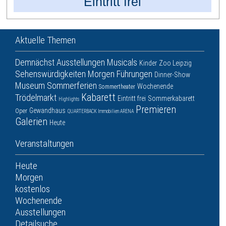
Eintritt frei
Aktuelle Themen
Demnächst
Ausstellungen
Musicals
Kinder
Zoo Leipzig
Sehenswürdigkeiten
Morgen
Führungen
Dinner-Show
Museum
Sommerferien
Wochenende
Sommertheater
Kabarett
Trödelmarkt
Eintritt frei
Sommerkabarett
Highlights
Premieren
Gewandhaus
Oper
QUARTERBACK Immobilien ARENA
Galerien
Heute
Veranstaltungen
Heute
Morgen
kostenlos
Wochenende
Ausstellungen
Detailsuche