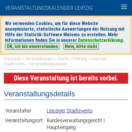
VERANSTALTUNGSKALENDER LEIPZIG
Wir verwenden Cookies, um für diese Website
anonymisierte, statistische Auswertungen der Nutzung mit
|
|
Hilfe der Statistik-Software Matomo zu erstellen. Mehr
heute
morgen
Detaillierte Suche
Informationen finden Sie in unserer
Datenschutzerklärung
.
OK, ich bin einverstanden
Nein, bitte nicht
Startseite
>
Veranstaltungen
>
Suche
>
Führung
>
Leipziger
Stadtevents
> Veranstaltungsdetails
Diese Veranstaltung ist bereits vorbei.
Veranstaltungsdetails
Veranstalter:
Leipziger Stadtevents
Veranstaltungsort:
Bundesverwaltungsgericht |
Haupteingang