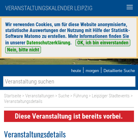
VERANSTALTUNGSKALENDER LEIPZIG
Wir verwenden Cookies, um für diese Website anonymisierte,
statistische Auswertungen der Nutzung mit Hilfe der Statistik-
Software Matomo zu erstellen. Mehr Informationen finden Sie
in unserer
Datenschutzerklärung
.
OK, ich bin einverstanden
Nein, bitte nicht
|
|
heute
morgen
Detaillierte Suche
Startseite
>
Veranstaltungen
>
Suche
>
Führung
>
Leipziger Stadtevents
>
Veranstaltungsdetails
Diese Veranstaltung ist bereits vorbei.
Veranstaltungsdetails