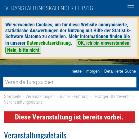
VERANSTALTUNGSKALENDER LEIPZIG
Wir verwenden Cookies, um für diese Website anonymisierte,
statistische Auswertungen der Nutzung mit Hilfe der Statistik-
Software Matomo zu erstellen. Mehr Informationen finden Sie
in unserer
Datenschutzerklärung
.
OK, ich bin einverstanden
Nein, bitte nicht
|
|
heute
morgen
Detaillierte Suche
Startseite
>
Veranstaltungen
>
Suche
>
Führung
>
Leipziger Stadtevents
>
Veranstaltungsdetails
Diese Veranstaltung ist bereits vorbei.
Veranstaltungsdetails