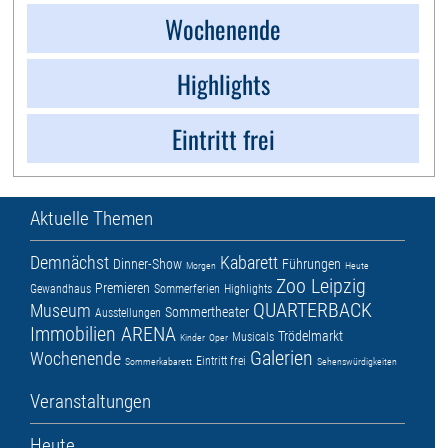
Wochenende
Highlights
Eintritt frei
Aktuelle Themen
Demnächst
Kabarett
Dinner-Show
Führungen
Morgen
Heute
Zoo Leipzig
Premieren
Gewandhaus
Sommerferien
Highlights
QUARTERBACK
Museum
Sommertheater
Ausstellungen
Immobilien ARENA
Trödelmarkt
Musicals
Kinder
Oper
Galerien
Wochenende
Eintritt frei
Sommerkabarett
Sehenswürdigkeiten
Veranstaltungen
Heute