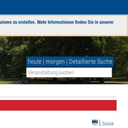
atomo zu erstellen. Mehr Informationen finden Sie in unserer
heute
|
morgen
|
Detaillierte Suche
|
Zurück