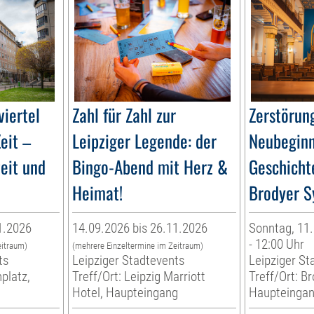
iertel
Zahl für Zahl zur
Zerstörun
eit –
Leipziger Legende: der
Neubeginn
zeit und
Bingo-Abend mit Herz &
Geschicht
Heimat!
Brodyer S
1.2026
14.09.2026 bis 26.11.2026
Sonntag, 11.
- 12:00 Uhr
eitraum)
(mehrere Einzeltermine im Zeitraum)
ts
Leipziger Stadtevents
Leipziger St
platz,
Treff/Ort: Leipzig Marriott
Treff/Ort: B
Hotel, Haupteingang
Haupteinga