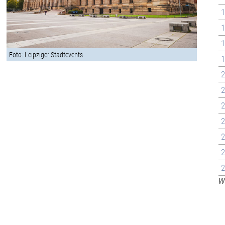
1
1
1
Foto: Leipziger Stadtevents
1
2
2
2
2
2
2
2
We