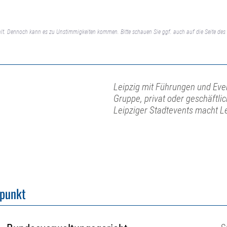
lt. Dennoch kann es zu Unstimmigkeiten kommen. Bitte schauen Sie ggf. auch auf die Seite des 
Leipzig mit Führungen und Even
Gruppe, privat oder geschäftli
Leipziger Stadtevents macht L
fpunkt