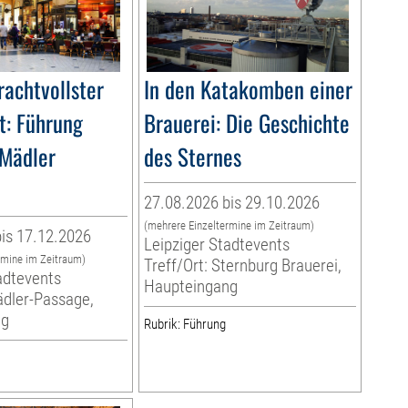
rachtvollster
In den Katakomben einer
t: Führung
Brauerei: Die Geschichte
 Mädler
des Sternes
27.08.2026 bis 29.10.2026
(mehrere Einzeltermine im Zeitraum)
is 17.12.2026
Leipziger Stadtevents
rmine im Zeitraum)
Treff/Ort: Sternburg Brauerei,
adtevents
Haupteingang
ädler-Passage,
ng
Rubrik: Führung