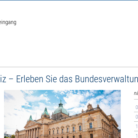
eingang
tiz – Erleben Sie das Bundesverwaltu
n
0
0
1
1