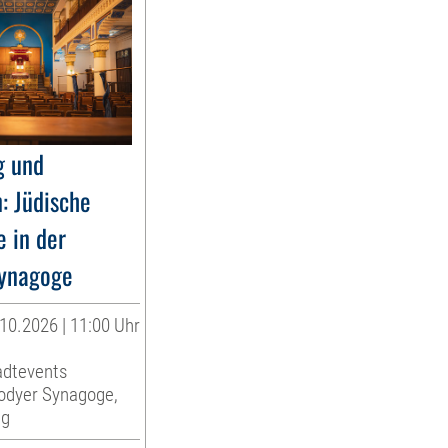
g und
: Jüdische
e in der
ynagoge
10.2026 | 11:00 Uhr
adtevents
rodyer Synagoge,
ng