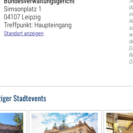
Bundesverwaltungsgericht
S
d
Simsonplatz 1
i
04107 Leipzig
A
Treffpunkt: Haupteingang
s
Standort anzeigen
w
d
D
R
Ö
ziger Stadtevents