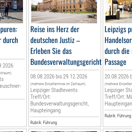
Spuren:
Reise ins Herz der
Leipzigs p
r durch
deutschen Justiz –
Handelsor
Erleben Sie das
durch die
Bundesverwaltungsgericht
Passage
9.2026
eitraum)
08.08.2026 bis 29.12.2026
20.08.2026 b
ts
(mehrere Einzeltermine im Zeitraum)
(mehrere Einzelte
Leuschner-
Leipziger Stadtevents
Leipziger St
g
Treff/Ort:
Treff/Ort: M
Bundesverwaltungsgericht,
Haupteinga
Haupteingang
Rubrik: Führung
Rubrik: Führung