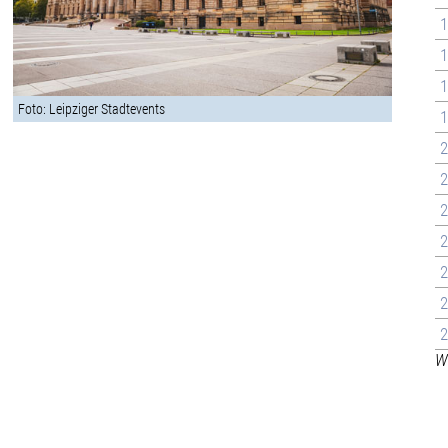
1
1
1
Foto: Leipziger Stadtevents
1
2
2
2
2
2
2
2
We