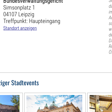
Bundesverwaltungsgericht
S
d
Simsonplatz 1
i
04107 Leipzig
A
Treffpunkt: Haupteingang
s
Standort anzeigen
w
d
D
R
Ö
ziger Stadtevents