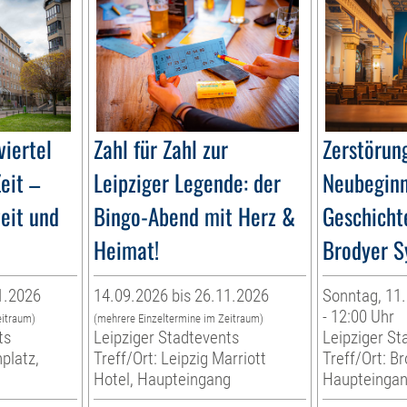
iertel
Zahl für Zahl zur
Zerstörun
eit –
Leipziger Legende: der
Neubeginn
zeit und
Bingo-Abend mit Herz &
Geschicht
Heimat!
Brodyer S
1.2026
14.09.2026 bis 26.11.2026
Sonntag, 11.
- 12:00 Uhr
eitraum)
(mehrere Einzeltermine im Zeitraum)
ts
Leipziger Stadtevents
Leipziger St
platz,
Treff/Ort: Leipzig Marriott
Treff/Ort: B
Hotel, Haupteingang
Haupteinga