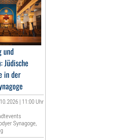
g und
: Jüdische
e in der
ynagoge
10.2026 | 11:00 Uhr
adtevents
rodyer Synagoge,
ng