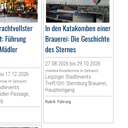
rachtvollster
In den Katakomben einer
t: Führung
Brauerei: Die Geschichte
 Mädler
des Sternes
27.08.2026 bis 29.10.2026
(mehrere Einzeltermine im Zeitraum)
is 17.12.2026
Leipziger Stadtevents
rmine im Zeitraum)
Treff/Ort: Sternburg Brauerei,
adtevents
Haupteingang
ädler-Passage,
ng
Rubrik: Führung