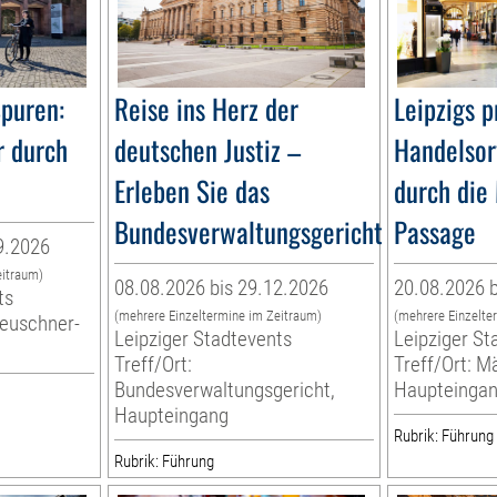
Spuren:
Reise ins Herz der
Leipzigs p
r durch
deutschen Justiz –
Handelsor
Erleben Sie das
durch die
Bundesverwaltungsgericht
Passage
9.2026
eitraum)
08.08.2026 bis 29.12.2026
20.08.2026 b
ts
(mehrere Einzeltermine im Zeitraum)
(mehrere Einzelte
Leuschner-
Leipziger Stadtevents
Leipziger St
g
Treff/Ort:
Treff/Ort: M
Bundesverwaltungsgericht,
Haupteinga
Haupteingang
Rubrik: Führung
Rubrik: Führung