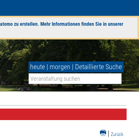
atomo zu erstellen. Mehr Informationen finden Sie in unserer
heute
|
morgen
|
Detaillierte Suche
|
Zurück