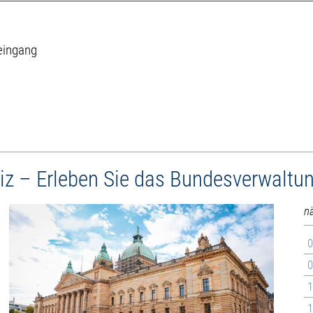
eingang
tiz – Erleben Sie das Bundesverwaltu
n
0
0
1
1