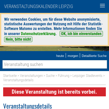
VERANSTALTUNGSKALENDER LEIPZIG
Wir verwenden Cookies, um für diese Website anonymisierte,
statistische Auswertungen der Nutzung mit Hilfe der Statistik-
Software Matomo zu erstellen. Mehr Informationen finden Sie
in unserer
Datenschutzerklärung
.
OK, ich bin einverstanden
Nein, bitte nicht
|
|
heute
morgen
Detaillierte Suche
Startseite
>
Veranstaltungen
>
Suche
>
Führung
>
Leipziger Stadtevents
>
Veranstaltungsdetails
Diese Veranstaltung ist bereits vorbei.
Veranstaltungsdetails