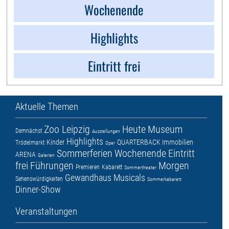
Wochenende
Highlights
Eintritt frei
Aktuelle Themen
Zoo Leipzig
Heute
Museum
Demnächst
Ausstellungen
Highlights
Kinder
QUARTERBACK Immobilien
Trödelmarkt
Oper
Sommerferien
Wochenende
Eintritt
ARENA
Galerien
frei
Führungen
Morgen
Premieren
Kabarett
Sommertheater
Gewandhaus
Musicals
Sehenswürdigkeiten
Sommerkabarett
Dinner-Show
Veranstaltungen