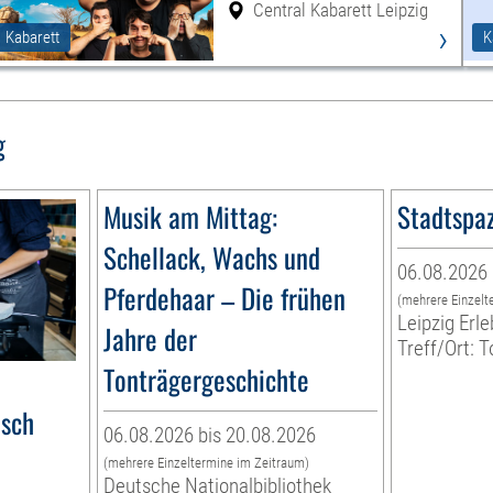
Central Kabarett Leipzig
›
Kabarett
K
g
Musik am Mittag:
Stadtspa
Schellack, Wachs und
06.08.2026 
Pferdehaar – Die frühen
(mehrere Einzelt
Leipzig Er
Jahre der
Treff/Ort: T
Tonträgergeschichte
e
isch
06.08.2026 bis 20.08.2026
(mehrere Einzeltermine im Zeitraum)
Deutsche Nationalbibliothek