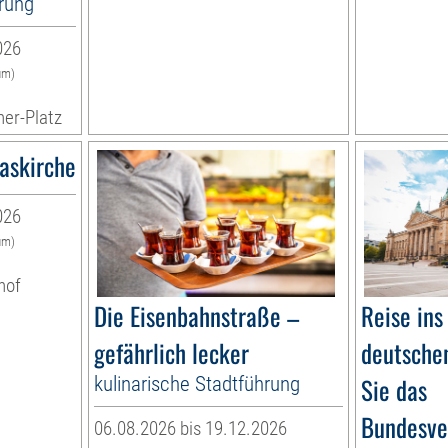
hrung
026
um)
ner-Platz
askirche
026
um)
hof
Die Eisenbahnstraße –
Reise ins
gefährlich lecker
deutschen
kulinarische Stadtführung
Sie das
Bundesve
06.08.2026 bis 19.12.2026