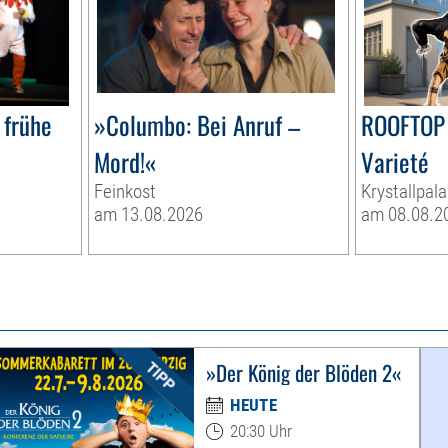
 frühe
»Columbo: Bei Anruf –
ROOFTOP 
Mord!«
Varieté
Feinkost
Krystallpala
am 13.08.2026
am 08.08.2
»Der König der Blöden 2«
HEUTE
20:30 Uhr