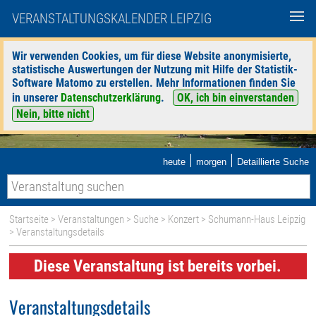
VERANSTALTUNGSKALENDER LEIPZIG
Wir verwenden Cookies, um für diese Website anonymisierte,
statistische Auswertungen der Nutzung mit Hilfe der Statistik-
Software Matomo zu erstellen. Mehr Informationen finden Sie
in unserer
Datenschutzerklärung
.
OK, ich bin einverstanden
Nein, bitte nicht
|
|
heute
morgen
Detaillierte Suche
Startseite
>
Veranstaltungen
>
Suche
>
Konzert
>
Schumann-Haus Leipzig
> Veranstaltungsdetails
Diese Veranstaltung ist bereits vorbei.
Veranstaltungsdetails