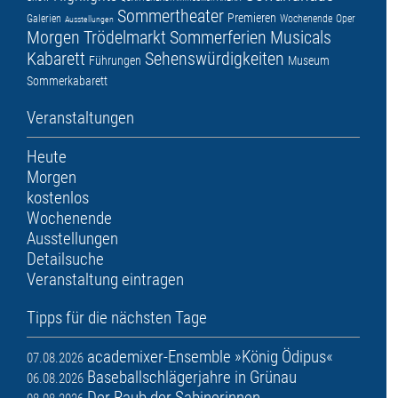
Sommertheater
Premieren
Galerien
Wochenende
Oper
Ausstellungen
Morgen
Trödelmarkt
Sommerferien
Musicals
Kabarett
Sehenswürdigkeiten
Führungen
Museum
Sommerkabarett
Veranstaltungen
Heute
Morgen
kostenlos
Wochenende
Ausstellungen
Detailsuche
Veranstaltung eintragen
Tipps für die nächsten Tage
academixer-Ensemble »König Ödipus«
07.08.2026
Baseballschlägerjahre in Grünau
06.08.2026
Der Raub der Sabinerinnen