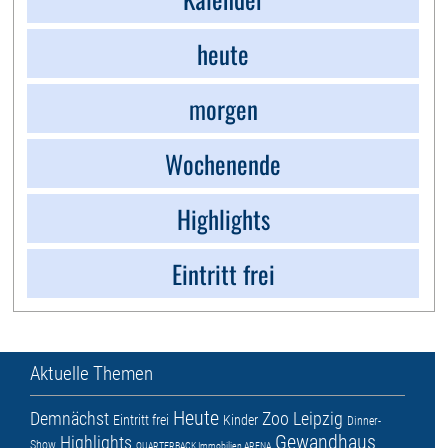
heute
morgen
Wochenende
Highlights
Eintritt frei
Aktuelle Themen
Heute
Demnächst
Zoo Leipzig
Eintritt frei
Kinder
Dinner-
Gewandhaus
Highlights
Show
QUARTERBACK Immobilien ARENA