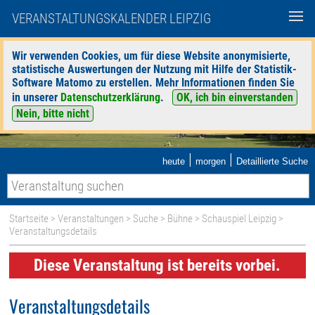
VERANSTALTUNGSKALENDER LEIPZIG
Wir verwenden Cookies, um für diese Website anonymisierte,
statistische Auswertungen der Nutzung mit Hilfe der Statistik-
Software Matomo zu erstellen. Mehr Informationen finden Sie
in unserer
Datenschutzerklärung
.
OK, ich bin einverstanden
Nein, bitte nicht
|
|
heute
morgen
Detaillierte Suche
Startseite
>
Veranstaltungen
>
Suche
>
Bühne
>
Schauspiel Leipzig
>
Veranstaltungsdetails
Diese Veranstaltung ist bereits vorbei.
Veranstaltungsdetails