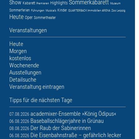
Sommerkabarett
Show
Highlights
Kabarett
Premieren
Museum
Sommerferien
Kinder
Führungen
Musicals
QUARTERBACK Immobilien ARENA
Zoo Leipzig
Heute
Oper
Sommertheater
Veranstaltungen
Heute
Morgen
kostenlos
Wochenende
Ausstellungen
Detailsuche
Veranstaltung eintragen
Tipps für die nächsten Tage
academixer-Ensemble »König Ödipus«
07.08.2026
Baseballschlägerjahre in Grünau
06.08.2026
Der Raub der Sabinerinnen
08.08.2026
Die Eisenbahnstraße – gefährlich lecker
06.08.2026