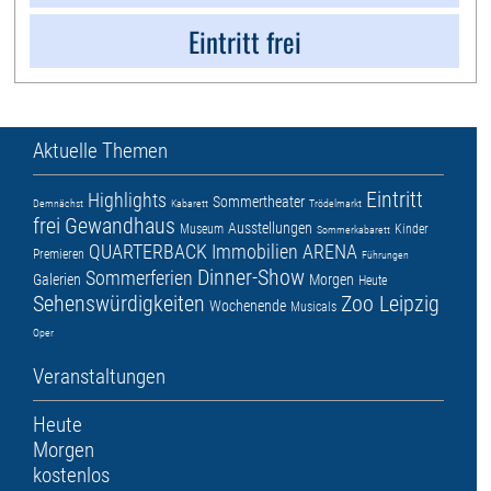
Eintritt frei
Aktuelle Themen
Eintritt
Highlights
Sommertheater
Demnächst
Kabarett
Trödelmarkt
frei
Gewandhaus
Ausstellungen
Museum
Kinder
Sommerkabarett
QUARTERBACK Immobilien ARENA
Premieren
Führungen
Dinner-Show
Sommerferien
Galerien
Morgen
Heute
Sehenswürdigkeiten
Zoo Leipzig
Wochenende
Musicals
Oper
Veranstaltungen
Heute
Morgen
kostenlos