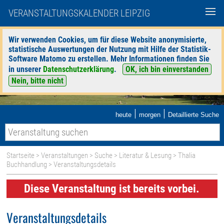
VERANSTALTUNGSKALENDER LEIPZIG
Wir verwenden Cookies, um für diese Website anonymisierte,
statistische Auswertungen der Nutzung mit Hilfe der Statistik-
Software Matomo zu erstellen. Mehr Informationen finden Sie
in unserer
Datenschutzerklärung
.
OK, ich bin einverstanden
Nein, bitte nicht
|
|
heute
morgen
Detaillierte Suche
Startseite
>
Veranstaltungen
>
Suche
>
Literatur & Lesung
>
Thalia
Buchhandlung
> Veranstaltungsdetails
Diese Veranstaltung ist bereits vorbei.
Veranstaltungsdetails