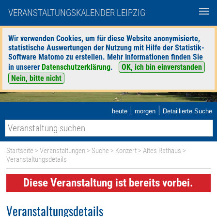
VERANSTALTUNGSKALENDER LEIPZIG
Wir verwenden Cookies, um für diese Website anonymisierte,
statistische Auswertungen der Nutzung mit Hilfe der Statistik-
Software Matomo zu erstellen. Mehr Informationen finden Sie
in unserer
Datenschutzerklärung
.
OK, ich bin einverstanden
Nein, bitte nicht
|
|
heute
morgen
Detaillierte Suche
Startseite
>
Veranstaltungen
>
Suche
>
Konzert
>
Altes Rathaus
>
Veranstaltungsdetails
Diese Veranstaltung ist bereits vorbei.
Veranstaltungsdetails