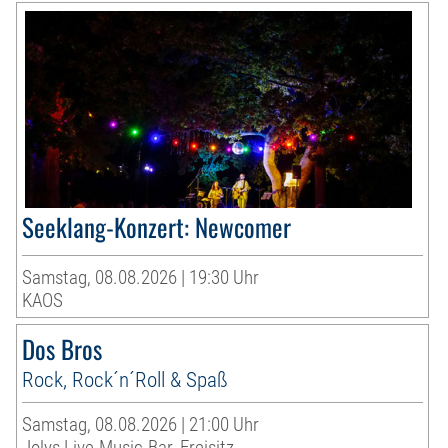
Seeklang-Konzert: Newcomer
Samstag, 08.08.2026 | 19:30 Uhr
KAOS
Dos Bros
Rock, Rock´n´Roll & Spaß
Samstag, 08.08.2026 | 21:00 Uhr
Jolys Live-Music-Bar, Freisitz