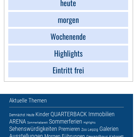
heute
morgen
Wochenende
Highlights
Eintritt frei
Aktuelle Themen
QUARTERBACK Immobilien
Kinder
Demnächst
Heute
ARENA
Sommerferien
Sommerkabarett
Highlights
Sehenswürdigkeiten
Galerien
Premieren
Zoo Leipzig
Ausstellungen
Morgen
Führungen
Gewandhaus
Kabarett