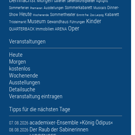
Demnächst
Morgen
Galerien
Sehenswürdigkeiten
Highlights
Sommerkabarett
Dinner-
Sommerferien
Ausstellungen
Musicals
Premieren
Heute
Show
Sommertheater
Kabarett
Wochenende
Eintritt frei
Zoo Leipzig
Kinder
Museum
Gewandhaus
Trödelmarkt
Führungen
Oper
QUARTERBACK Immobilien ARENA
Veranstaltungen
Heute
Morgen
kostenlos
Wochenende
Ausstellungen
Detailsuche
Veranstaltung eintragen
Tipps für die nächsten Tage
academixer-Ensemble »König Ödipus«
07.08.2026
Der Raub der Sabinerinnen
08.08.2026