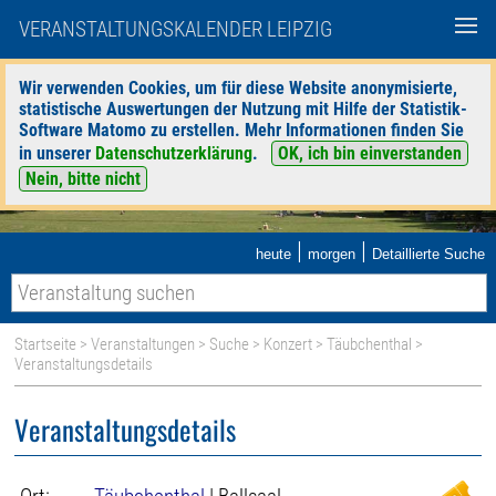
VERANSTALTUNGSKALENDER LEIPZIG
Wir verwenden Cookies, um für diese Website anonymisierte,
statistische Auswertungen der Nutzung mit Hilfe der Statistik-
Software Matomo zu erstellen. Mehr Informationen finden Sie
in unserer
Datenschutzerklärung
.
OK, ich bin einverstanden
Nein, bitte nicht
|
|
heute
morgen
Detaillierte Suche
Startseite
>
Veranstaltungen
>
Suche
>
Konzert
>
Täubchenthal
>
Veranstaltungsdetails
Veranstaltungsdetails