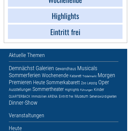
Highlights
Eintritt frei
Aktuelle Themen
Demnächst
Galerien
Musicals
Gewandhaus
Sommerferien
Morgen
Wochenende
Kabarett
Trödelmarkt
Premieren
Oper
Heute
Sommerkabarett
Zoo Leipzig
Sommertheater
Ausstellungen
Kinder
Highlights
Führungen
Museum
QUARTERBACK Immobilien ARENA
Eintritt frei
Sehenswürdigkeiten
Dinner-Show
Veranstaltungen
Heute