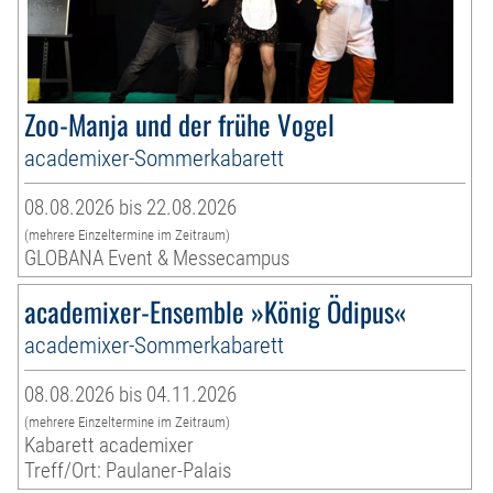
Zoo-Manja und der frühe Vogel
academixer-Sommerkabarett
08.08.2026 bis 22.08.2026
(mehrere Einzeltermine im Zeitraum)
GLOBANA Event & Messecampus
academixer-Ensemble »König Ödipus«
academixer-Sommerkabarett
08.08.2026 bis 04.11.2026
(mehrere Einzeltermine im Zeitraum)
Kabarett academixer
Treff/Ort: Paulaner-Palais