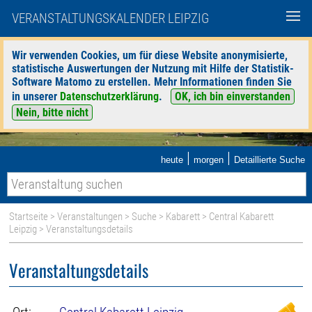
VERANSTALTUNGSKALENDER LEIPZIG
Wir verwenden Cookies, um für diese Website anonymisierte,
statistische Auswertungen der Nutzung mit Hilfe der Statistik-
Software Matomo zu erstellen. Mehr Informationen finden Sie
in unserer
Datenschutzerklärung
.
OK, ich bin einverstanden
Nein, bitte nicht
|
|
heute
morgen
Detaillierte Suche
Startseite
>
Veranstaltungen
>
Suche
>
Kabarett
>
Central Kabarett
Leipzig
> Veranstaltungsdetails
Veranstaltungsdetails