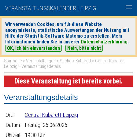
VERANSTALTUNGSKALENDER LEIPZIG
Wir verwenden Cookies, um für diese Website
anonymisierte, statistische Auswertungen der Nutzung mit
|
|
Hilfe der Statistik-Software Matomo zu erstellen. Mehr
heute
morgen
Detaillierte Suche
Informationen finden Sie in unserer
Datenschutzerklärung
.
OK, ich bin einverstanden
Nein, bitte nicht
Startseite
>
Veranstaltungen
>
Suche
>
Kabarett
>
Central Kabarett
Leipzig
> Veranstaltungsdetails
Diese Veranstaltung ist bereits vorbei.
Veranstaltungsdetails
Ort:
Central Kabarett Leipzig
Datum:
Freitag, 26.06.2026
Uhrzeit:
19:30 Uhr