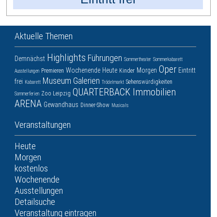
Aktuelle Themen
Highlights
Führungen
Demnächst
Sommertheater
Sommerkabarett
Oper
Wochenende
Heute
Morgen
Eintritt
Premieren
Kinder
Ausstellungen
Museum
Galerien
frei
Sehenswürdigkeiten
Kabarett
Trödelmarkt
QUARTERBACK Immobilien
Zoo Leipzig
Sommerferien
ARENA
Gewandhaus
Dinner-Show
Musicals
Veranstaltungen
Heute
Morgen
kostenlos
Wochenende
Ausstellungen
Detailsuche
Veranstaltung eintragen