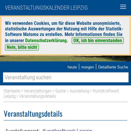
VERANSTALTUNGSKALENDER LEIPZIG
Wir verwenden Cookies, um für diese Website anonymisierte,
statistische Auswertungen der Nutzung mit Hilfe der Statistik-
Software Matomo zu erstellen. Mehr Informationen finden Sie
in unserer
Datenschutzerklärung
.
OK, ich bin einverstanden
Nein, bitte nicht
|
|
heute
morgen
Detaillierte Suche
Startseite
>
Veranstaltungen
>
Suche
>
Ausstellung
>
Kunstkraftwerk
Leipzig
> Veranstaltungsdetails
Veranstaltungsdetails