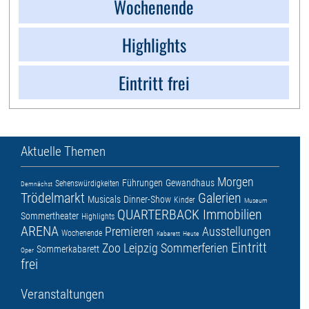
Wochenende
Highlights
Eintritt frei
Aktuelle Themen
Morgen
Führungen
Gewandhaus
Sehenswürdigkeiten
Demnächst
Trödelmarkt
Galerien
Musicals
Dinner-Show
Kinder
Museum
QUARTERBACK Immobilien
Sommertheater
Highlights
ARENA
Premieren
Ausstellungen
Wochenende
Kabarett
Heute
Eintritt
Zoo Leipzig
Sommerferien
Sommerkabarett
Oper
frei
Veranstaltungen