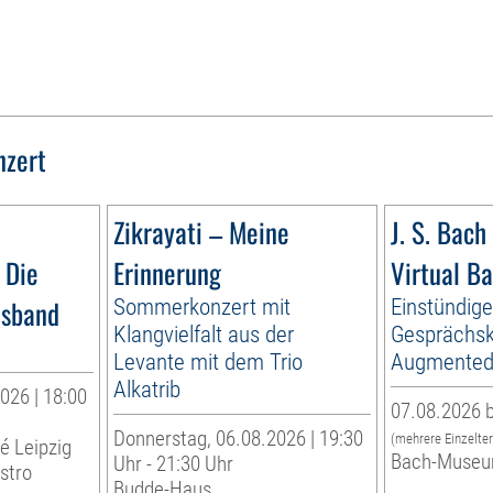
nzert
Zikrayati – Meine
J. S. Bach 
 Die
Erinnerung
Virtual B
esband
Sommerkonzert mit
Einstündig
Klangvielfalt aus der
Gesprächsk
Levante mit dem Trio
Augmented 
Alkatrib
026 | 18:00
07.08.2026 b
Donnerstag, 06.08.2026 | 19:30
(mehrere Einzelte
té Leipzig
Bach-Museu
Uhr - 21:30 Uhr
stro
Budde-Haus