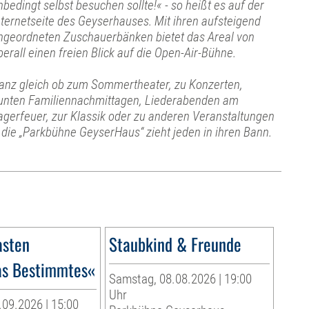
nbedingt selbst besuchen sollte!« - so heißt es auf der
nternetseite des Geyserhauses. Mit ihren aufsteigend
ngeordneten Zuschauerbänken bietet das Areal von
berall einen freien Blick auf die Open-Air-Bühne.
anz gleich ob zum Sommertheater, zu Konzerten,
unten Familiennachmittagen, Liederabenden am
agerfeuer, zur Klassik oder zu anderen Veranstaltungen
 die „Parkbühne GeyserHaus“ zieht jeden in ihren Bann.
sten
Staubkind & Freunde
as Bestimmtes«
Samstag, 08.08.2026 | 19:00
Uhr
09.2026 | 15:00