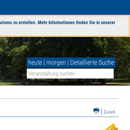
atomo zu erstellen. Mehr Informationen finden Sie in unserer
heute
|
morgen
|
Detaillierte Suche
|
Zurück