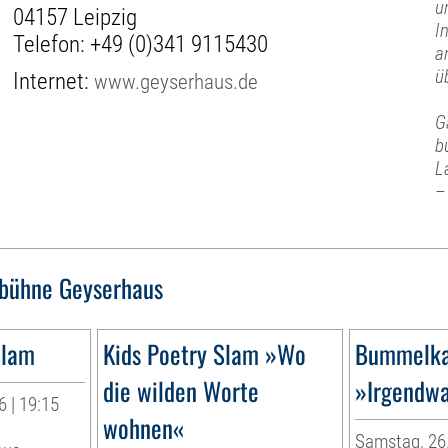
u
04157 Leipzig
I
Telefon:
+49 (0)341 9115430
a
ü
Internet:
www.geyserhaus.de
G
b
L
–
bühne Geyserhaus
Slam
Kids Poetry Slam »Wo
Bummelka
die wilden Worte
»Irgendw
 | 19:15
wohnen«
Samstag, 26.