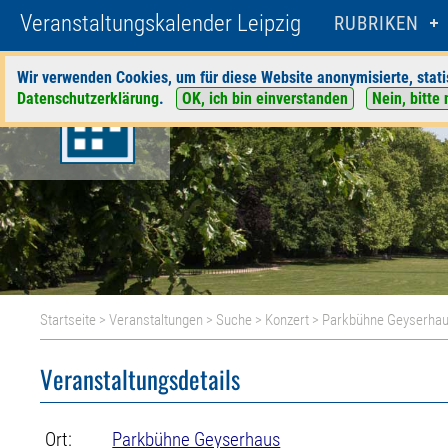
Veranstaltungskalender Leipzig
RUBRIKEN
Wir verwenden Cookies, um für diese Website anonymisierte, stati
Datenschutzerklärung
.
OK, ich bin einverstanden
Nein, bitte 
Startseite
>
Veranstaltungen
>
Suche
>
Konzert
>
Parkbühne Geyserha
Veranstaltungsdetails
Ort:
Parkbühne Geyserhaus