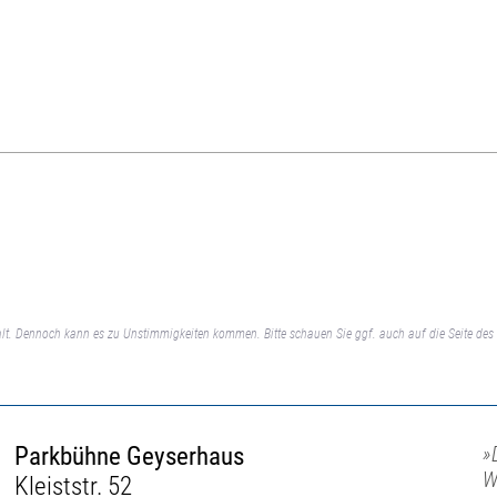
lt. Dennoch kann es zu Unstimmigkeiten kommen. Bitte schauen Sie ggf. auch auf die Seite des 
Parkbühne Geyserhaus
»
W
Kleiststr. 52