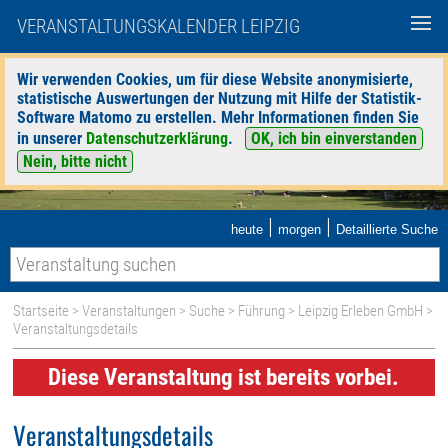
VERANSTALTUNGSKALENDER LEIPZIG
Wir verwenden Cookies, um für diese Website anonymisierte,
statistische Auswertungen der Nutzung mit Hilfe der Statistik-
Software Matomo zu erstellen. Mehr Informationen finden Sie
in unserer
Datenschutzerklärung
.
OK, ich bin einverstanden
Nein, bitte nicht
|
|
heute
morgen
Detaillierte Suche
Startseite
>
Veranstaltungen
>
Suche
>
Führung
>
Leipzig Erleben GmbH
>
Veranstaltungsdetails
Diese Veranstaltung ist bereits vorbei.
Veranstaltungsdetails