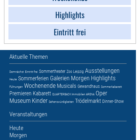
Highlights
Eintritt frei
Aktuelle Themen
Ausstellungen
Sommertheater
Zoo Leipzig
Demnächst
Eintritt frei
Galerien
Morgen
Highlights
Sommerferien
Heute
Wochenende
Musicals
Gewandhaus
Führungen
Sommerkabarett
Oper
Premieren
Kabarett
QUARTERBACK Immobilien ARENA
Museum
Kinder
Trödelmarkt
Dinner-Show
Sehenswürdigkeiten
Veranstaltungen
Heute
Morgen