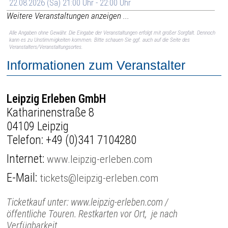
22.08.2026 (Sa) 21:00 Uhr - 22:00 Uhr
Weitere Veranstaltungen anzeigen ...
Alle Angaben ohne Gewähr. Die Eingabe der Veranstaltungen erfolgt mit großer Sorgfalt. Dennoch
kann es zu Unstimmigkeiten kommen. Bitte schauen Sie ggf. auch auf die Seite des
Veranstalters/Veranstaltungsortes.
Informationen zum Veranstalter
Leipzig Erleben GmbH
Katharinenstraße 8
04109 Leipzig
Telefon:
+49 (0)341 7104280
Internet:
www.leipzig-erleben.com
E-Mail:
tickets@leipzig-erleben.com
Ticketkauf unter: www.leipzig-erleben.com /
öffentliche Touren. Restkarten vor Ort, je nach
Verfügbarkeit