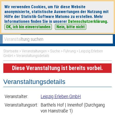
Wir verwenden Cookies, um für diese Website
anonymisierte, statistische Auswertungen der Nutzung mit
Hilfe der Statistik-Software Matomo zu erstellen. Mehr
Informationen finden Sie in unserer
Datenschutzerklärung
.
OK, ich bin einverstanden
Nein, bitte nicht
|
|
heute
morgen
Detaillierte Suche
Startseite
>
Veranstaltungen
>
Suche
>
Führung
>
Leipzig Erleben
GmbH
> Veranstaltungsdetails
Diese Veranstaltung ist bereits vorbei.
Veranstaltungsdetails
Veranstalter:
Leipzig Erleben GmbH
Veranstaltungsort:
Barthels Hof | Innenhof (Durchgang
von Hainstraße 1)