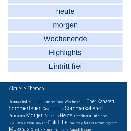
heute
morgen
Wochenende
Highlights
Eintritt frei
Aktuelle Themen
Oper
Kabarett
Demnächst
Highlights
Wochenende
Dinner-Show
Sommerferien
Sommerkabarett
Gewandhaus
Morgen
Heute
Premieren
Museum
Trödelmarkt
Führungen
Eintritt frei
Kinder
QUARTERBACK Immobilien ARENA
Zoo Leipzig
Sehenswürdigkeiten
Musicals
Sommertheater
Ausstellungen
Galerien