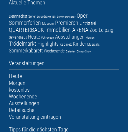
Aktuelle Themen
Oper
Demnächst
Sehenswürdigkeiten
Sommertheater
Sommerferien
Premieren
Eintritt frei
Museum
QUARTERBACK Immobilien ARENA
Zoo Leipzig
Heute
Ausstellungen
Gewandhaus
Führungen
Morgen
Trödelmarkt
Highlights
Kinder
Kabarett
Musicals
Sommerkabarett
Wochenende
Galerien
Dinner-Show
Veranstaltungen
Heute
Morgen
kostenlos
Wochenende
Ausstellungen
Detailsuche
Veranstaltung eintragen
Tipps für die nächsten Tage