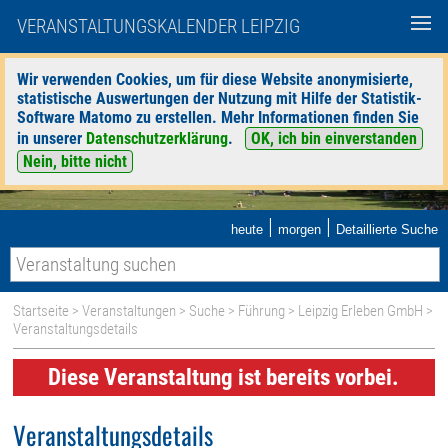
VERANSTALTUNGSKALENDER LEIPZIG
Wir verwenden Cookies, um für diese Website anonymisierte,
statistische Auswertungen der Nutzung mit Hilfe der Statistik-
Software Matomo zu erstellen. Mehr Informationen finden Sie
in unserer
Datenschutzerklärung
.
OK, ich bin einverstanden
Nein, bitte nicht
|
|
heute
morgen
Detaillierte Suche
Startseite
>
Veranstaltungen
>
Suche
>
Führung
>
Leipzig Erleben GmbH
>
Veranstaltungsdetails
Diese Veranstaltung ist bereits vorbei.
Veranstaltungsdetails