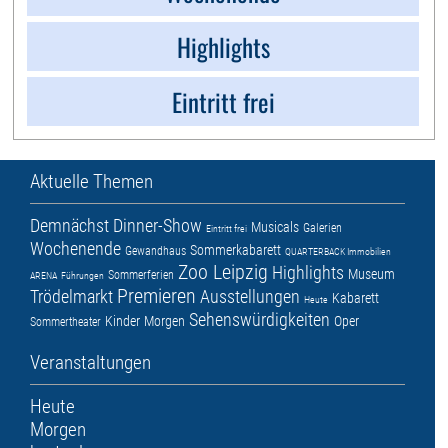
Highlights
Eintritt frei
Aktuelle Themen
Demnächst
Dinner-Show
Musicals
Galerien
Eintritt frei
Wochenende
Sommerkabarett
Gewandhaus
QUARTERBACK Immobilien
Zoo Leipzig
Highlights
Museum
Sommerferien
ARENA
Führungen
Premieren
Trödelmarkt
Ausstellungen
Kabarett
Heute
Sehenswürdigkeiten
Kinder
Morgen
Oper
Sommertheater
Veranstaltungen
Heute
Morgen