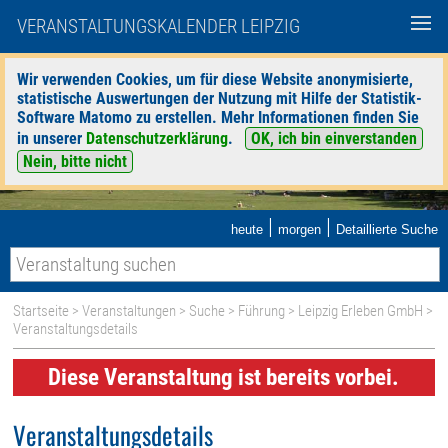
VERANSTALTUNGSKALENDER LEIPZIG
Wir verwenden Cookies, um für diese Website anonymisierte,
statistische Auswertungen der Nutzung mit Hilfe der Statistik-
Software Matomo zu erstellen. Mehr Informationen finden Sie
in unserer
Datenschutzerklärung
.
OK, ich bin einverstanden
Nein, bitte nicht
|
|
heute
morgen
Detaillierte Suche
Startseite
>
Veranstaltungen
>
Suche
>
Führung
>
Leipzig Erleben GmbH
>
Veranstaltungsdetails
Diese Veranstaltung ist bereits vorbei.
Veranstaltungsdetails