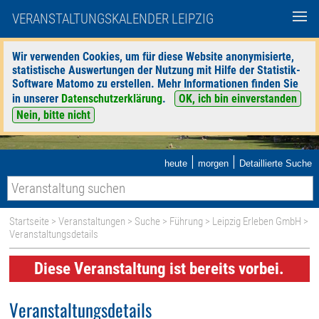
VERANSTALTUNGSKALENDER LEIPZIG
Wir verwenden Cookies, um für diese Website anonymisierte,
statistische Auswertungen der Nutzung mit Hilfe der Statistik-
Software Matomo zu erstellen. Mehr Informationen finden Sie
in unserer
Datenschutzerklärung
.
OK, ich bin einverstanden
Nein, bitte nicht
|
|
heute
morgen
Detaillierte Suche
Startseite
>
Veranstaltungen
>
Suche
>
Führung
>
Leipzig Erleben GmbH
>
Veranstaltungsdetails
Diese Veranstaltung ist bereits vorbei.
Veranstaltungsdetails