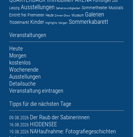
Führungen
Zoo
Ausstellungen
Sommertheater
Musicals
Leipzig
Sehenswürdigkeiten
Galerien
Eintritt frei
Premieren
Heute
Museum
Dinner-Show
Sommerkabarett
Kinder
Trödelmarkt
Highlights
Morgen
Veranstaltungen
Heute
Morgen
kostenlos
Wochenende
Ausstellungen
Detailsuche
Veranstaltung eintragen
Tipps für die nächsten Tage
Der Raub der Sabinerinnen
09.08.2026
HIDDENSEE
16.08.2026
NAHaufnahme: Fotografiegeschichten
19.08.2026