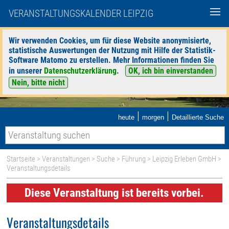
VERANSTALTUNGSKALENDER LEIPZIG
Wir verwenden Cookies, um für diese Website anonymisierte,
statistische Auswertungen der Nutzung mit Hilfe der Statistik-
Software Matomo zu erstellen. Mehr Informationen finden Sie
in unserer
Datenschutzerklärung
.
OK, ich bin einverstanden
Nein, bitte nicht
|
|
heute
morgen
Detaillierte Suche
Startseite
>
Veranstaltungen
>
Suche
>
Führung
>
Leipzig Erleben GmbH
>
Veranstaltungsdetails
Diese Veranstaltung ist bereits vorbei.
Veranstaltungsdetails