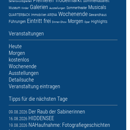
Trödelmarkt
Premieren
Sommerkabarett
Sehenswürdigkeiten
Galerien
Musicals
Museum
Sommertheater
Kinder
Ausstellungen
Wochenende
QUARTERBACK Immobilien ARENA
Gewandhaus
Eintritt frei
Morgen
Führungen
Highlights
Dinner-Show
Oper
Veranstaltungen
Heute
Morgen
kostenlos
Wochenende
Ausstellungen
Detailsuche
Veranstaltung eintragen
Tipps für die nächsten Tage
Der Raub der Sabinerinnen
09.08.2026
HIDDENSEE
16.08.2026
NAHaufnahme: Fotografiegeschichten
19.08.2026