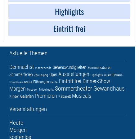
Highlights
Eintritt frei
Aktuelle Themen
Demnächst
Sehenswürdigkeiten
Sommerkabarett
Wochenende
Ausstellungen
Sommerferien
Oper
Zoo Leipzig
Highlights
QUARTERBACK
Eintritt frei
Dinner-Show
Führungen
Immobilien ARENA
Heute
Sommertheater
Gewandhaus
Morgen
Museum
Trödelmarkt
Premieren
Musicals
Galerien
Kinder
Kabarett
Veranstaltungen
Heute
Morgen
kostenlos