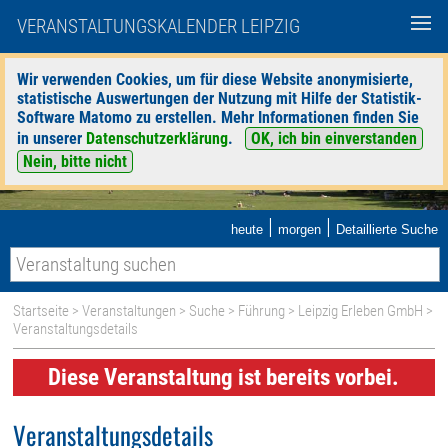
VERANSTALTUNGSKALENDER LEIPZIG
Wir verwenden Cookies, um für diese Website anonymisierte,
statistische Auswertungen der Nutzung mit Hilfe der Statistik-
Software Matomo zu erstellen. Mehr Informationen finden Sie
in unserer
Datenschutzerklärung
.
OK, ich bin einverstanden
Nein, bitte nicht
|
|
heute
morgen
Detaillierte Suche
Startseite
>
Veranstaltungen
>
Suche
>
Führung
>
Leipzig Erleben GmbH
>
Veranstaltungsdetails
Diese Veranstaltung ist bereits vorbei.
Veranstaltungsdetails