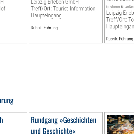
bH
Leipzig Erleben GmbH
(mehrere Einzelte
Hof,
Treff/Ort: Tourist-Information,
Leipzig Erl
Haupteingang
Treff/Ort: To
Haupteinga
Rubrik: Führung
Rubrik: Führung
hrung
1h
Rundgang »Geschichten
h
und Geschichte«