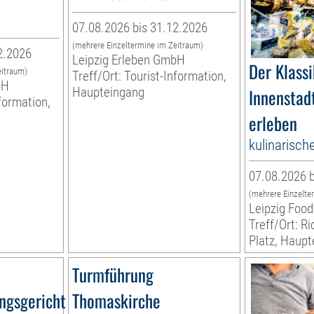
07.08.2026 bis 31.12.2026
(mehrere Einzeltermine im Zeitraum)
2.2026
Leipzig Erleben GmbH
Der Klassi
eitraum)
Treff/Ort: Tourist-Information,
bH
Haupteingang
Innenstadt
nformation,
erleben
kulinarisch
07.08.2026 b
(mehrere Einzelte
Leipzig Food
Treff/Ort: R
Platz, Haup
Turmführung
ngsgericht
Thomaskirche