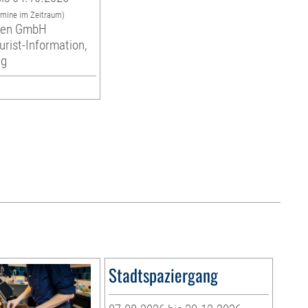
rmine im Zeitraum)
eben GmbH
urist-Information,
ng
Stadtspaziergang