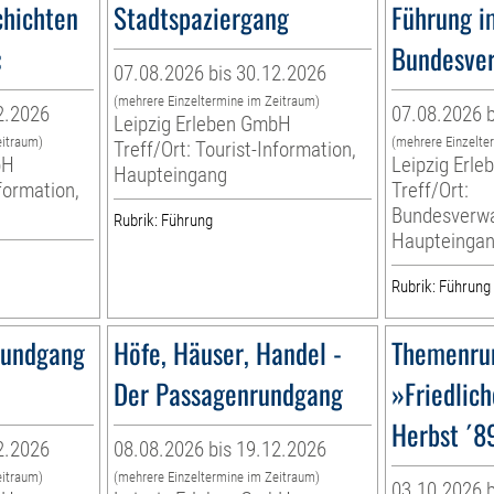
hichten
Stadtspaziergang
Führung i
«
Bundesver
07.08.2026 bis 30.12.2026
(mehrere Einzeltermine im Zeitraum)
2.2026
07.08.2026 b
Leipzig Erleben GmbH
eitraum)
(mehrere Einzelte
Treff/Ort: Tourist-Information,
bH
Leipzig Erl
Haupteingang
nformation,
Treff/Ort:
Bundesverwa
Rubrik: Führung
Haupteinga
Rubrik: Führung
Rundgang
Höfe, Häuser, Handel -
Themenru
Der Passagenrundgang
»Friedlich
Herbst ´89
2.2026
08.08.2026 bis 19.12.2026
eitraum)
(mehrere Einzeltermine im Zeitraum)
03.10.2026 b