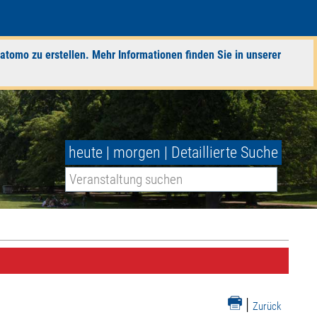
atomo zu erstellen. Mehr Informationen finden Sie in unserer
heute
|
morgen
|
Detaillierte Suche
|
Zurück