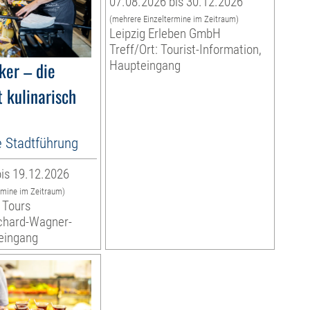
07.08.2026 bis 30.12.2026
(mehrere Einzeltermine im Zeitraum)
Leipzig Erleben GmbH
Treff/Ort: Tourist-Information,
ker – die
Haupteingang
 kulinarisch
e Stadtführung
is 19.12.2026
rmine im Zeitraum)
 Tours
ichard-Wagner-
teingang