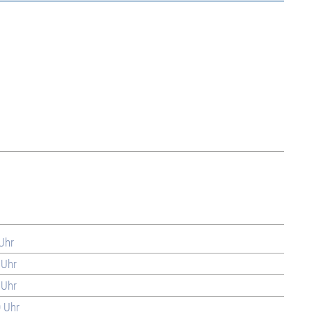
 Uhr
 Uhr
 Uhr
0 Uhr