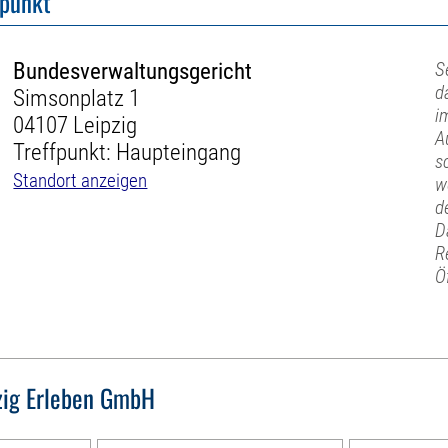
fpunkt
Bundesverwaltungsgericht
S
d
Simsonplatz 1
i
04107 Leipzig
A
Treffpunkt: Haupteingang
s
Standort anzeigen
w
d
D
R
Ö
zig Erleben GmbH