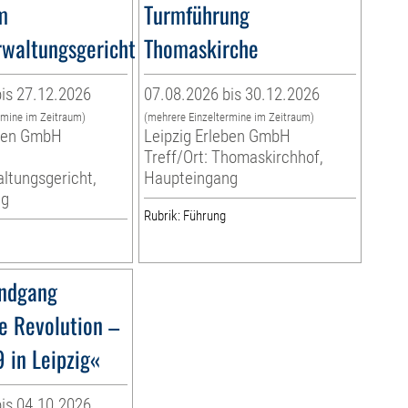
m
Turmführung
waltungsgericht
Thomaskirche
is 27.12.2026
07.08.2026 bis 30.12.2026
rmine im Zeitraum)
(mehrere Einzeltermine im Zeitraum)
eben GmbH
Leipzig Erleben GmbH
Treff/Ort: Thomaskirchhof,
ltungsgericht,
Haupteingang
ng
Rubrik: Führung
ndgang
e Revolution –
 in Leipzig«
is 04.10.2026