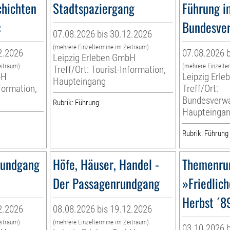
hichten
Stadtspaziergang
Führung i
«
Bundesver
07.08.2026 bis 30.12.2026
(mehrere Einzeltermine im Zeitraum)
2.2026
07.08.2026 b
Leipzig Erleben GmbH
eitraum)
(mehrere Einzelte
Treff/Ort: Tourist-Information,
bH
Leipzig Erl
Haupteingang
nformation,
Treff/Ort:
Bundesverwa
Rubrik: Führung
Haupteinga
Rubrik: Führung
Rundgang
Höfe, Häuser, Handel -
Themenru
Der Passagenrundgang
»Friedlich
Herbst ´89
2.2026
08.08.2026 bis 19.12.2026
eitraum)
(mehrere Einzeltermine im Zeitraum)
03.10.2026 b