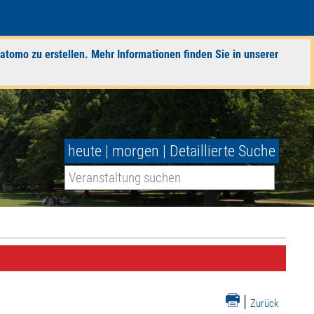
atomo zu erstellen. Mehr Informationen finden Sie in unserer
heute
|
morgen
|
Detaillierte Suche
|
Zurück