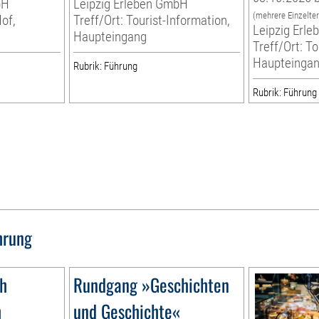
bH
Leipzig Erleben GmbH
(mehrere Einzelte
Hof,
Treff/Ort: Tourist-Information,
Leipzig Erl
Haupteingang
Treff/Ort: To
Haupteinga
Rubrik: Führung
Rubrik: Führung
hrung
1h
Rundgang »Geschichten
h
und Geschichte«