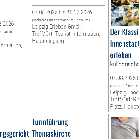
07.08.2026 bis 31.12.2026
(mehrere Einzeltermine im Zeitraum)
2.2026
Leipzig Erleben GmbH
Der Klassi
eitraum)
Treff/Ort: Tourist-Information,
bH
Haupteingang
Innenstadt
nformation,
erleben
kulinarisch
07.08.2026 b
(mehrere Einzelte
Leipzig Food
Treff/Ort: R
Platz, Haup
Turmführung
ngsgericht
Thomaskirche