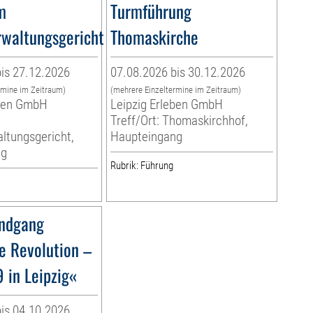
m
Turmführung
waltungsgericht
Thomaskirche
is 27.12.2026
07.08.2026 bis 30.12.2026
rmine im Zeitraum)
(mehrere Einzeltermine im Zeitraum)
eben GmbH
Leipzig Erleben GmbH
Treff/Ort: Thomaskirchhof,
ltungsgericht,
Haupteingang
ng
Rubrik: Führung
ndgang
e Revolution –
 in Leipzig«
is 04.10.2026