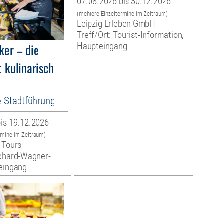
07.08.2026 bis 30.12.2026
(mehrere Einzeltermine im Zeitraum)
Leipzig Erleben GmbH
Treff/Ort: Tourist-Information,
ker – die
Haupteingang
 kulinarisch
e Stadtführung
is 19.12.2026
rmine im Zeitraum)
 Tours
ichard-Wagner-
teingang