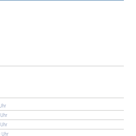
 Uhr
 Uhr
 Uhr
0 Uhr