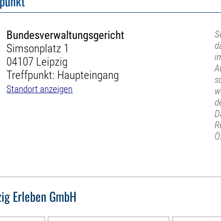
fpunkt
Bundesverwaltungsgericht
S
d
Simsonplatz 1
i
04107 Leipzig
A
Treffpunkt: Haupteingang
s
Standort anzeigen
w
d
D
R
Ö
zig Erleben GmbH