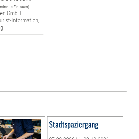
rmine im Zeitraum)
eben GmbH
urist-Information,
ng
Stadtspaziergang