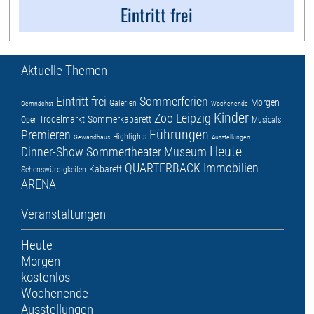
Eintritt frei
Aktuelle Themen
Eintritt frei
Sommerferien
Morgen
Galerien
Demnächst
Wochenende
Kinder
Zoo Leipzig
Trödelmarkt
Sommerkabarett
Oper
Musicals
Führungen
Premieren
Highlights
Gewandhaus
Ausstellungen
Heute
Dinner-Show
Sommertheater
Museum
QUARTERBACK Immobilien
Kabarett
Sehenswürdigkeiten
ARENA
Veranstaltungen
Heute
Morgen
kostenlos
Wochenende
Ausstellungen