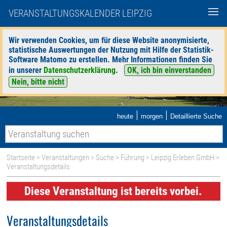
VERANSTALTUNGSKALENDER LEIPZIG
Wir verwenden Cookies, um für diese Website anonymisierte,
statistische Auswertungen der Nutzung mit Hilfe der Statistik-
Software Matomo zu erstellen. Mehr Informationen finden Sie
in unserer
Datenschutzerklärung
.
OK, ich bin einverstanden
Nein, bitte nicht
|
|
heute
morgen
Detaillierte Suche
Startseite
>
Veranstaltungen
>
Suche
>
Führung
>
Leipzig Erleben GmbH
>
Veranstaltungsdetails
Diese Veranstaltung ist bereits vorbei.
Veranstaltungsdetails