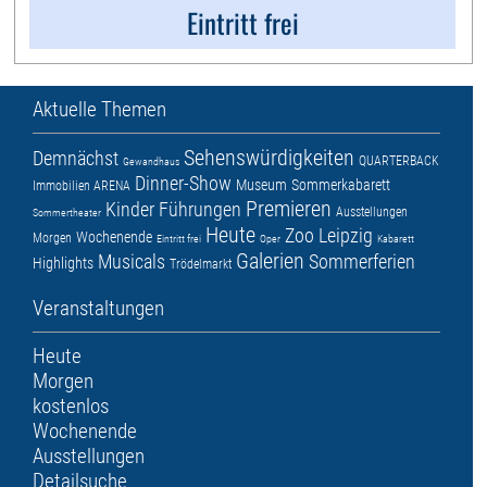
Eintritt frei
Aktuelle Themen
Sehenswürdigkeiten
Demnächst
QUARTERBACK
Gewandhaus
Dinner-Show
Museum
Sommerkabarett
Immobilien ARENA
Premieren
Kinder
Führungen
Ausstellungen
Sommertheater
Heute
Zoo Leipzig
Wochenende
Morgen
Eintritt frei
Oper
Kabarett
Galerien
Musicals
Sommerferien
Highlights
Trödelmarkt
Veranstaltungen
Heute
Morgen
kostenlos
Wochenende
Ausstellungen
Detailsuche