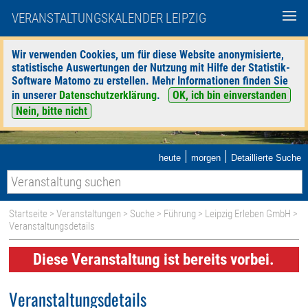
VERANSTALTUNGSKALENDER LEIPZIG
Wir verwenden Cookies, um für diese Website anonymisierte,
statistische Auswertungen der Nutzung mit Hilfe der Statistik-
Software Matomo zu erstellen. Mehr Informationen finden Sie
in unserer
Datenschutzerklärung
.
OK, ich bin einverstanden
Nein, bitte nicht
|
|
heute
morgen
Detaillierte Suche
Startseite
>
Veranstaltungen
>
Suche
>
Führung
>
Leipzig Erleben GmbH
>
Veranstaltungsdetails
Diese Veranstaltung ist bereits vorbei.
Veranstaltungsdetails