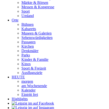
Märkte & Börsen
Messen & Kongresse
Sport
Umland
Orte
Bühnen
Kabaretts
Museen & Galerien
Sehenswürdigkeiten
Passagen
Kirchen
Denkmäler
Parks
Kinder & Familie
Kinos
Sport & Freizeit
Ausflugsziele
HEUTE
morgen
am Wochenende
Kalender
Eintritt frei
Highlights