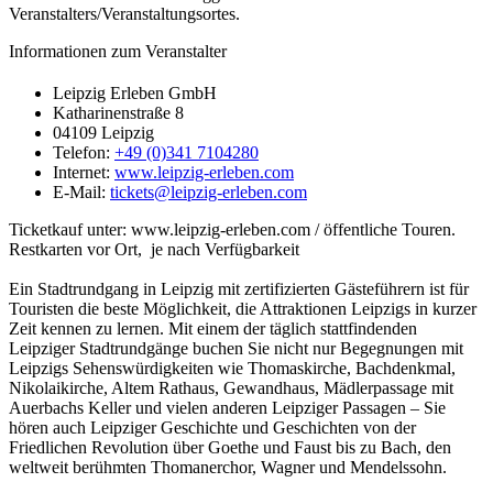
Veranstalters/Veranstaltungsortes.
Informationen zum Veranstalter
Leipzig Erleben GmbH
Katharinenstraße 8
04109 Leipzig
Telefon:
+49 (0)341 7104280
Internet:
www.leipzig-erleben.com
E-Mail:
tickets@leipzig-erleben.com
Ticketkauf unter: www.leipzig-erleben.com / öffentliche Touren.
Restkarten vor Ort, je nach Verfügbarkeit
Ein Stadtrundgang in Leipzig mit zertifizierten Gästeführern ist für
Touristen die beste Möglichkeit, die Attraktionen Leipzigs in kurzer
Zeit kennen zu lernen. Mit einem der täglich stattfindenden
Leipziger Stadtrundgänge buchen Sie nicht nur Begegnungen mit
Leipzigs Sehenswürdigkeiten wie Thomaskirche, Bachdenkmal,
Nikolaikirche, Altem Rathaus, Gewandhaus, Mädlerpassage mit
Auerbachs Keller und vielen anderen Leipziger Passagen – Sie
hören auch Leipziger Geschichte und Geschichten von der
Friedlichen Revolution über Goethe und Faust bis zu Bach, den
weltweit berühmten Thomanerchor, Wagner und Mendelssohn.