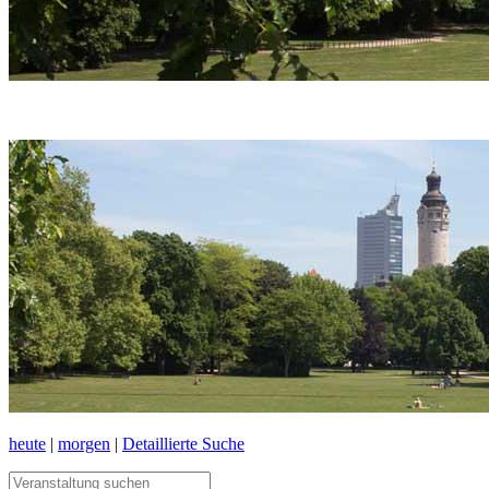
heute
|
morgen
|
Detaillierte Suche