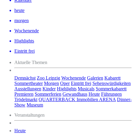
Kalender
heute
morgen
Wochenende
Highlights
Eintritt frei
Aktuelle Themen
Demnächst
Zoo Leipzig
Wochenende
Galerien
Kabarett
Sommertheater
Morgen
Oper
Eintritt frei
Sehenswürdigkeiten
Ausstellungen
Kinder
Highlights
Musicals
Sommerkabarett
Premieren
Sommerferien
Gewandhaus
Heute
Führungen
Trödelmarkt
QUARTERBACK Immobilien ARENA
Dinner-
Show
Museum
Veranstaltungen
Heute