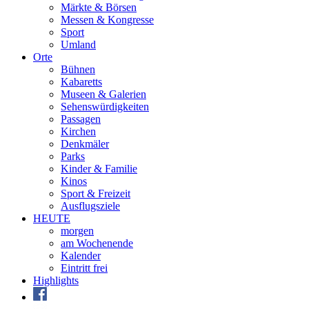
Märkte & Börsen
Messen & Kongresse
Sport
Umland
Orte
Bühnen
Kabaretts
Museen & Galerien
Sehenswürdigkeiten
Passagen
Kirchen
Denkmäler
Parks
Kinder & Familie
Kinos
Sport & Freizeit
Ausflugsziele
HEUTE
morgen
am Wochenende
Kalender
Eintritt frei
Highlights